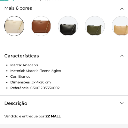
Mais
6
cores
Características
Marca:
Anacapri
Material
:
Material Tecnológico
Cor
:
Branco
Dimensões:
5x14x26
cm
Referência:
C5001205350002
Descrição
O sol chega para iluminar nossas vidas nesse verão e a
Vendido e entregue por
ZZ MALL
musa da nossa campanha vem para aquecer nossos
corações com seu sorriso iluminado. Com vocês, Juliette