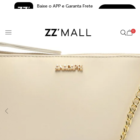
Baixe o APP e Garanta Frete 
BAIXAR
Grátis*
5.0
0