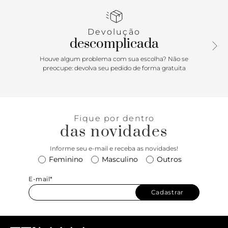
no VERÃO 2023 ANACAPRI! Bolsa crossbody ANACAPRI
branca em tamanho pequeno. Possui alça longa transversal
com detalhe em corrente. Com fecho em zíper com
Devolução
puxador em barbicacho e aplicação metalizada com o
descomplicada
nome da marca na capa frontal.
Houve algum problema com sua escolha? Não se
Porque Apostar
preocupe: devolva seu pedido de forma gratuita
Um ícone! A crossbody ANACAPRI traz uma construção
simples, porém repleta de estilo e personalidade. O detalhe
em corrente entra em cena para deixar tudo ainda mais
Fique por dentro
interessante no modelo, que pode ser usado do office ao
das novidades
happy hour. Prática e versátil, é perfeita para acompanhar
looks clean com toque sofisticado.
Informe seu e-mail e receba as novidades!
Feminino
Masculino
Outros
E-mail*
Cadastrar