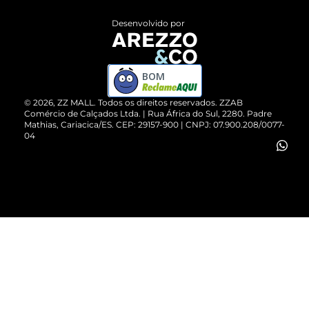
Entrega
ZZ Influ
Desenvolvido por
Devolução do Produto
ZZ MALL é confiável
Compre pelo WhatsApp
ZZPay
BOM
Cartão Presente
©
2026
, ZZ MALL. Todos os direitos reservados.
ZZAB
Comércio de Calçados Ltda. | Rua África do Sul, 2280. Padre
Mathias, Cariacica/ES. CEP: 29157-900 | CNPJ: 07.900.208/0077-
Vendas Corporativas
04