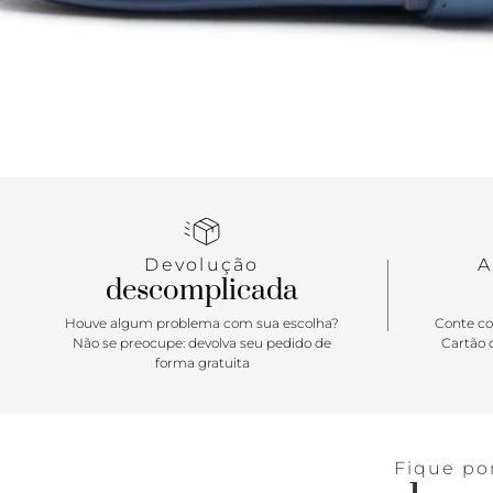
Devolução
A
descomplicada
Houve algum problema com sua escolha?
Conte co
Não se preocupe: devolva seu pedido de
Cartão d
forma gratuita
Fique po