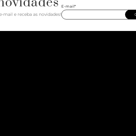
novidades
E-mail*
e-mail e receba as novidades!