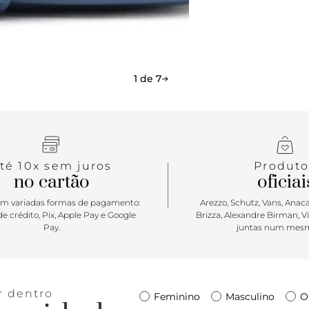
Queridinha d
acompanhar p
minimalista
você montar
deixa tudo s
1 de 7
para se mov
tempo todo 
você!
té 10x sem juros
Produto
no cartão
oficiai
m variadas formas de pagamento:
Arezzo, Schutz, Vans, Anacap
e crédito, Pix, Apple Pay e Google
Brizza, Alexandre Birman, V
Pay.
juntas num mesm
r dentro
Feminino
Masculino
O