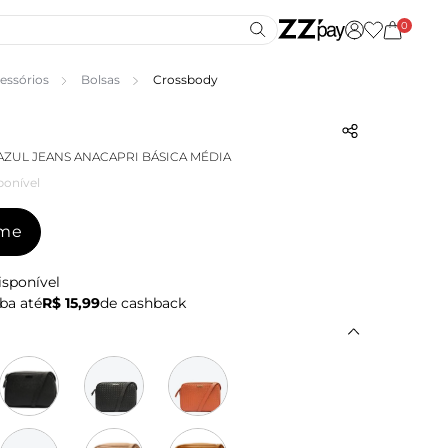
0
essórios
Bolsas
Crossbody
ZUL JEANS ANACAPRI BÁSICA MÉDIA
ponível
-me
isponível
ba até
R$ 15,99
de cashback