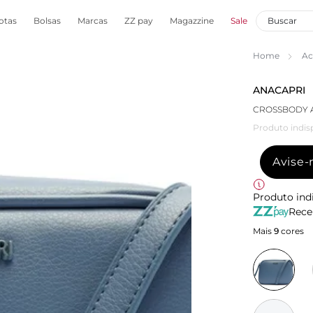
otas
Bolsas
Marcas
ZZ pay
Magazzine
Sale
Home
Ac
ANACAPRI
CROSSBODY A
Produto indis
Avise
Produto ind
Rece
Mais
9
cores