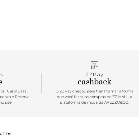
a versatilidade, a bolsa crossbody é perfeita para te
or todos os cantos no dia a dia! Prática e
, ela combina com praticamente qualquer look que
, seja no verão ou no inverno. O fecho em zíper
eguro e a alça transversal te dá toda a liberdade
imentar à vontade sem precisar se preocupar o
em segurar a peça. Descomplicada, assim como
s
ZZPay
s
cashback
ri, Carol Bassi,
O ZZPay chegou para transformar a forma
icenza e Reserva
que você faz suas compras no ZZ MALL, a
o site
plataforma de moda da AREZZO&CO.
utros