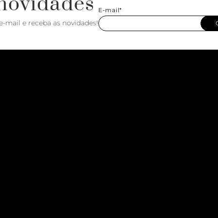
novidades
E-mail*
e-mail e receba as novidades!