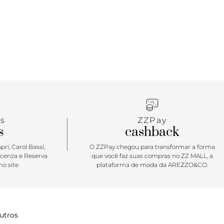
s
ZZPay
s
cashback
ri, Carol Bassi,
O ZZPay chegou para transformar a forma
icenza e Reserva
que você faz suas compras no ZZ MALL, a
o site
plataforma de moda da AREZZO&CO.
utros