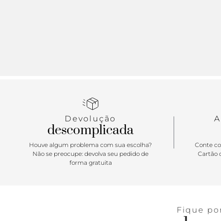
Devolução
A
descomplicada
Houve algum problema com sua escolha?
Conte co
Não se preocupe: devolva seu pedido de
Cartão d
forma gratuita
Fique po