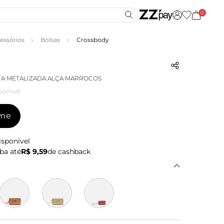
0
essórios
Bolsas
Crossbody
A METALIZADA ALÇA MARROCOS
ponível
-me
isponível
ba até
R$ 9,59
de cashback