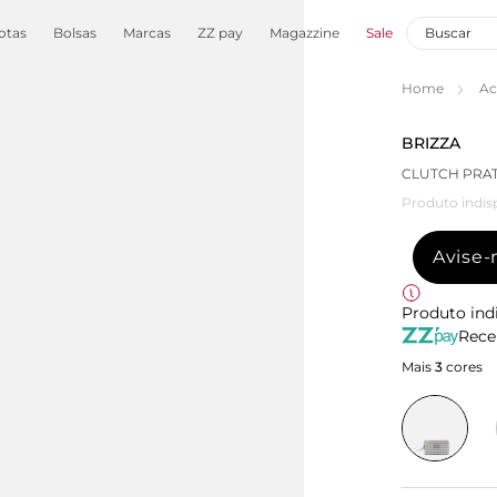
otas
Bolsas
Marcas
ZZ pay
Magazzine
Sale
Home
Ac
BRIZZA
CLUTCH PRAT
Produto indis
Avise
Produto ind
Rece
Mais
3
cores