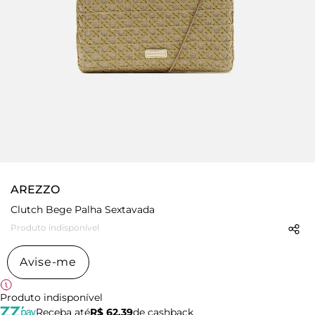
AREZZO
Clutch Bege Palha Sextavada
Produto indisponível
Avise-me
Produto indisponível
Receba até
R$ 62,39
de cashback