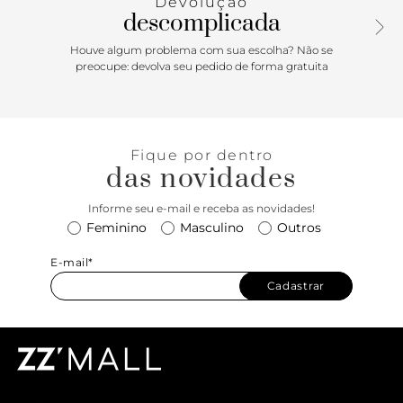
Devolução
descomplicada
Houve algum problema com sua escolha? Não se
preocupe: devolva seu pedido de forma gratuita
Fique por dentro
das novidades
Informe seu e-mail e receba as novidades!
Feminino
Masculino
Outros
E-mail*
Cadastrar