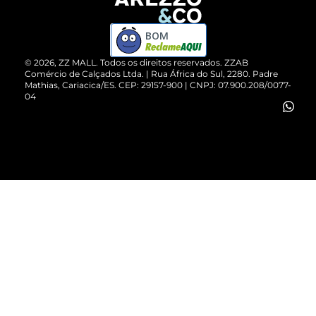
Devolução do Produto
ZZ MALL é confiável
Compre pelo WhatsApp
ZZPay
BOM
Cartão Presente
©
2026
, ZZ MALL. Todos os direitos reservados.
ZZAB
Comércio de Calçados Ltda. | Rua África do Sul, 2280. Padre
Mathias, Cariacica/ES. CEP: 29157-900 | CNPJ: 07.900.208/0077-
Vendas Corporativas
04