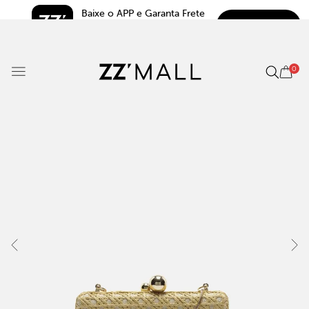
Baixe o APP e Garanta Frete 
BAIXAR
Grátis*
5.0
0