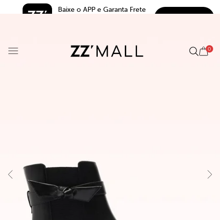
Baixe o APP e Garanta Frete 
BAIXAR
Grátis*
5.0
0