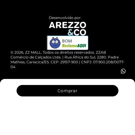
Central de Atendimento
Políticas de Privacidade
Entrega
ZZ Influ
Desenvolvido por
Devolução do Produto
ZZ MALL é confiável
Compre pelo WhatsApp
ZZPay
BOM
Cartão Presente
©
2026
, ZZ MALL. Todos os direitos reservados.
ZZAB
Comércio de Calçados Ltda. | Rua África do Sul, 2280. Padre
Mathias, Cariacica/ES. CEP: 29157-900 | CNPJ: 07.900.208/0077-
Vendas Corporativas
04
Comprar