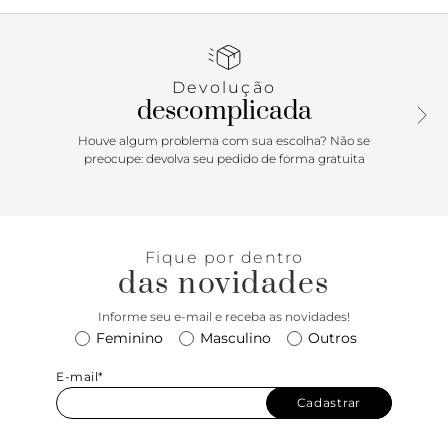
emborrachado e salto rasteiro.
Devolução
descomplicada
Houve algum problema com sua escolha? Não se
preocupe: devolva seu pedido de forma gratuita
Fique por dentro
das novidades
Informe seu e-mail e receba as novidades!
Feminino
Masculino
Outros
E-mail*
Cadastrar