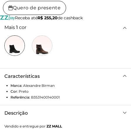
Quero de presente
Receba até
R$ 255,20
de cashback
Mais
1
cor
Características
Marca:
Alexandre Birman
Cor
:
Preto
Referência:
B3531400140001
Descrição
Bota Clarita em nappa waterproof black com elástico na
Vendido e entregue por
ZZ MALL
lateral e zíper no lado interno. Solado tratorado