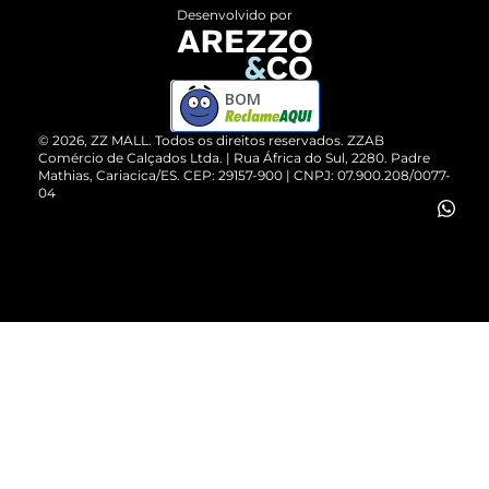
Entrega
ZZ Influ
Desenvolvido por
Devolução do Produto
ZZ MALL é confiável
Compre pelo WhatsApp
ZZPay
BOM
Cartão Presente
©
2026
, ZZ MALL. Todos os direitos reservados.
ZZAB
Comércio de Calçados Ltda. | Rua África do Sul, 2280. Padre
Mathias, Cariacica/ES. CEP: 29157-900 | CNPJ: 07.900.208/0077-
Vendas Corporativas
04