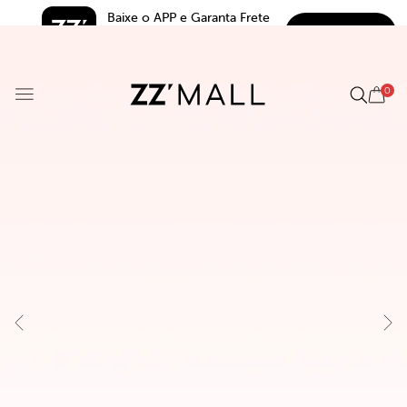
Baixe o APP e Garanta Frete 
BAIXAR
Grátis*
5.0
0