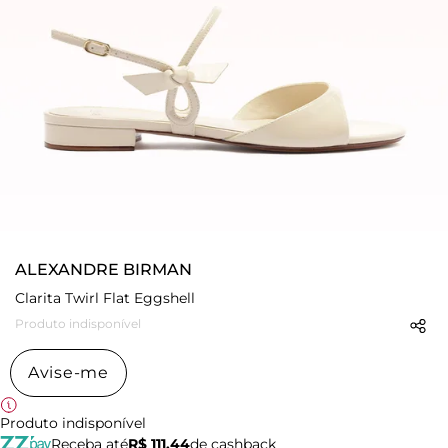
ALEXANDRE BIRMAN
Clarita Twirl Flat Eggshell
Produto indisponível
Avise-me
Produto indisponível
Receba até
R$ 111,44
de cashback