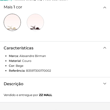
Mais
1
cor
Características
Marca:
Alexandre Birman
Material
:
Couro
Cor
:
Bege
Referência:
B3597300170002
Descrição
Versátil e sofisticada, a Clarita Block Flat surge em duas
Vendido e entregue por
ZZ MALL
cores, perfeita para acompanhar diferentes ocasiões com
elegância. O design é marcado por um delicado jogo de
proporções — fino ao centro e suavemente ampliado nas