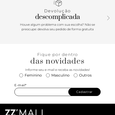
laterais — criando um efeito harmônico e refinado.
Finalizada com o laço Slim Clarita na lateral externa,
Devolução
combina feminilidade e conforto em um clássico
descomplicada
reinventado.
Houve algum problema com sua escolha? Não se
preocupe: devolva seu pedido de forma gratuita
Fique por dentro
das novidades
Informe seu e-mail e receba as novidades!
Feminino
Masculino
Outros
E-mail*
Cadastrar