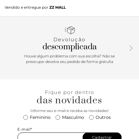
Clarita Snap combina Nappa e suede em um cabedal
Vendido e entregue por
ZZ MALL
estruturado, com pala de recorte assimétrico que cria um
jogo elegante entre texturas e formas. Uma proposta que
une conforto, presença e funcionalidade em uma estética
prática e refinada.
Devolução
descomplicada
Houve algum problema com sua escolha? Não se
preocupe: devolva seu pedido de forma gratuita
Fique por dentro
das novidades
Informe seu e-mail e receba as novidades!
Feminino
Masculino
Outros
E-mail*
Cadastrar