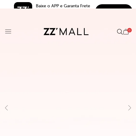
Baixe o APP e Garanta Frete 
BAIXAR
Grátis*
5.0
0