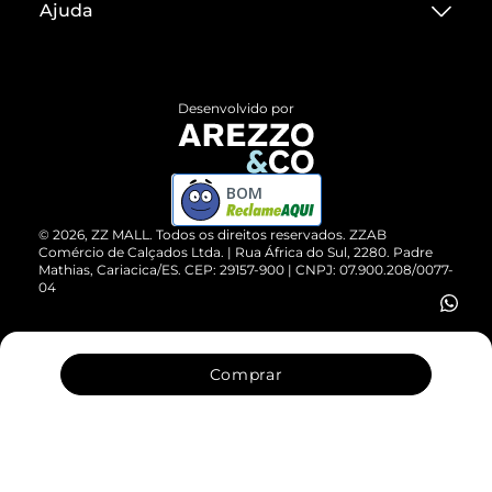
Ajuda
Termos de Uso
Central de Atendimento
Políticas de Privacidade
Entrega
ZZ Influ
Desenvolvido por
Devolução do Produto
ZZ MALL é confiável
Compre pelo WhatsApp
ZZPay
BOM
Cartão Presente
©
2026
, ZZ MALL. Todos os direitos reservados.
ZZAB
Comércio de Calçados Ltda. | Rua África do Sul, 2280. Padre
Mathias, Cariacica/ES. CEP: 29157-900 | CNPJ: 07.900.208/0077-
Vendas Corporativas
04
Comprar