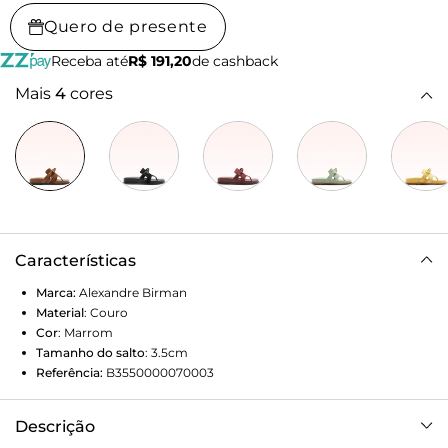
Quero de presente
Receba até
R$ 191,20
de cashback
Mais
4
cores
Características
Marca:
Alexandre Birman
Material
:
Couro
Cor
:
Marrom
Tamanho do salto
:
3.5cm
Referência:
B3550000070003
Descrição