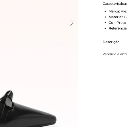
Característica
Marca:
Ale
Material
:
C
Cor
:
Preto
Referência
Descrição
Com 85mm de
Vendido e ent
modernidade
Confecciona
alongado e e
O design sl
icônico laço
assina cada