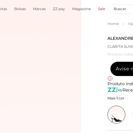
otas
Bolsas
Marcas
ZZ pay
Magazzine
Sale
Home
Sa
ALEXANDRE
CLARITA SLIN
Produto indis
Avise
Produto ind
Rece
Mais
1
cor