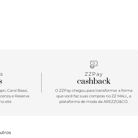
s
ZZPay
s
cashback
ri, Carol Bassi,
O ZZPay chegou para transformar a forma
icenza e Reserva
que você faz suas compras no ZZ MALL, a
o site
plataforma de moda da AREZZO&CO.
utros