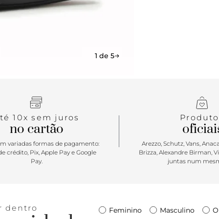
1 de 5
té 10x sem juros
Produto
no cartão
oficiai
m variadas formas de pagamento:
Arezzo, Schutz, Vans, Anacap
e crédito, Pix, Apple Pay e Google
Brizza, Alexandre Birman, V
Pay.
juntas num mesm
r dentro
Feminino
Masculino
O