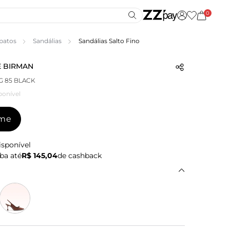
0
patos
Sandálias
Sandálias Salto Fino
 BIRMAN
G 85 BLACK
ponível
-me
isponível
ba até
R$ 145,04
de cashback