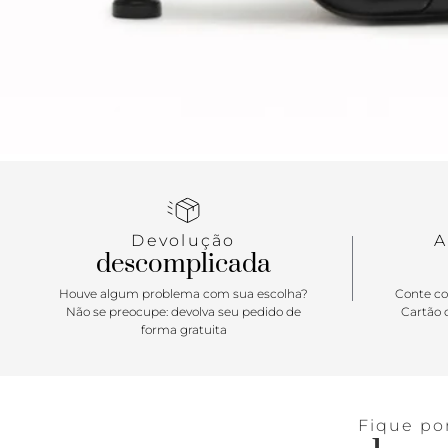
Devolução
A
descomplicada
Houve algum problema com sua escolha?
Conte co
Não se preocupe: devolva seu pedido de
Cartão d
forma gratuita
Fique po