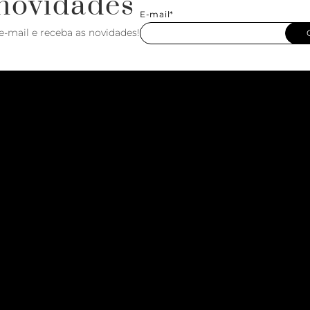
novidades
E-mail*
e-mail e receba as novidades!