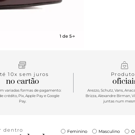
1 de 5
té 10x sem juros
Produto
no cartão
oficiai
m variadas formas de pagamento:
Arezzo, Schutz, Vans, Anacap
e crédito, Pix, Apple Pay e Google
Brizza, Alexandre Birman, V
Pay.
juntas num mesm
r dentro
Feminino
Masculino
O