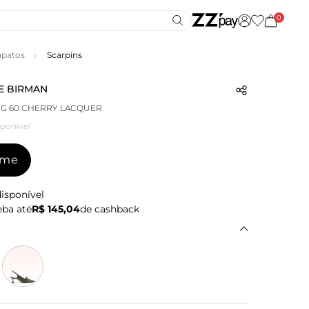
0
apatos
Scarpins
E BIRMAN
NG 60 CHERRY LACQUER
ponível
-me
isponível
ba até
R$ 145,04
de cashback