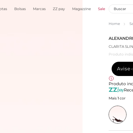
otas
Bolsas
Marcas
ZZ pay
Magazzine
Sale
Home
S
ALEXANDR
CLARITA SLI
Produto indis
Avise
Produto ind
Rece
Mais
1
cor