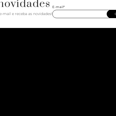
novidades
E-mail*
e-mail e receba as novidades!