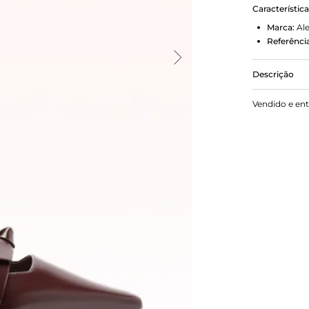
Característic
Marca:
Al
Referência
Descrição
Clarita Bir
Vendido e en