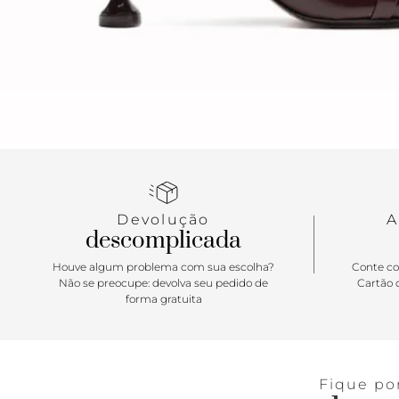
Devolução
A
descomplicada
Houve algum problema com sua escolha?
Conte co
Não se preocupe: devolva seu pedido de
Cartão d
forma gratuita
Fique po