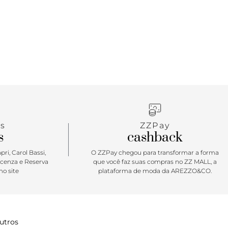
s
ZZPay
s
cashback
ri, Carol Bassi,
O ZZPay chegou para transformar a forma
icenza e Reserva
que você faz suas compras no ZZ MALL, a
o site
plataforma de moda da AREZZO&CO.
utros