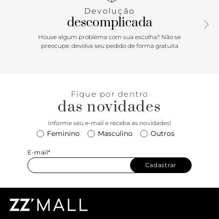
Devolução
descomplicada
Houve algum problema com sua escolha? Não se
preocupe: devolva seu pedido de forma gratuita
Fique por dentro
das novidades
Informe seu e-mail e receba as novidades!
Feminino
Masculino
Outros
E-mail*
Cadastrar