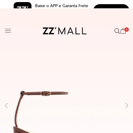
Baixe o APP e Garanta Frete 
BAIXAR
Grátis*
5.0
0