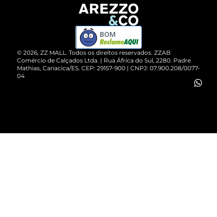
Devolução do Produto
ZZ MALL é confiável
Compre pelo WhatsApp
ZZPay
BOM
Cartão Presente
©
2026
, ZZ MALL. Todos os direitos reservados.
ZZAB
Comércio de Calçados Ltda. | Rua África do Sul, 2280. Padre
Mathias, Cariacica/ES. CEP: 29157-900 | CNPJ: 07.900.208/0077-
Vendas Corporativas
04