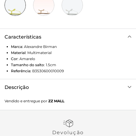
Características
Marca:
Alexandre Birman
Material
:
Multimaterial
Cor
:
Amarelo
Tamanho do salto
:
1.5cm
Referência:
B3530600010009
Descrição
Jelly sandal na cor mellow com Solado injetado em tpu e
Vendido e entregue por
ZZ MALL
salto rasteiro.
Devolução