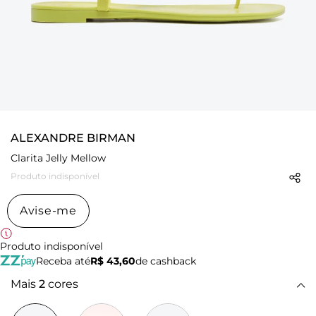
ALEXANDRE BIRMAN
Clarita Jelly Mellow
Produto indisponível
Avise-me
Produto indisponível
Receba até
R$ 43,60
de cashback
Mais
2
cores