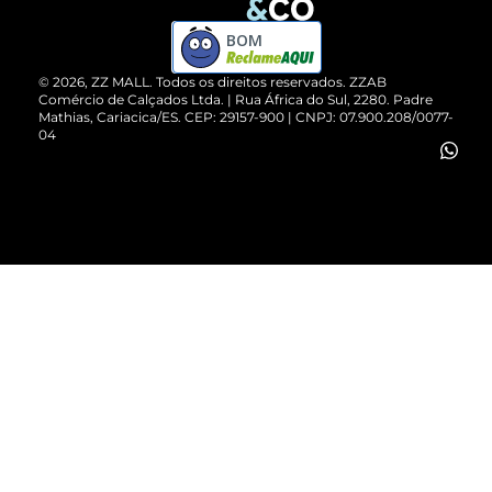
Compre pelo WhatsApp
ZZPay
BOM
Cartão Presente
©
2026
, ZZ MALL. Todos os direitos reservados.
ZZAB
Comércio de Calçados Ltda. | Rua África do Sul, 2280. Padre
Mathias, Cariacica/ES. CEP: 29157-900 | CNPJ: 07.900.208/0077-
Vendas Corporativas
04