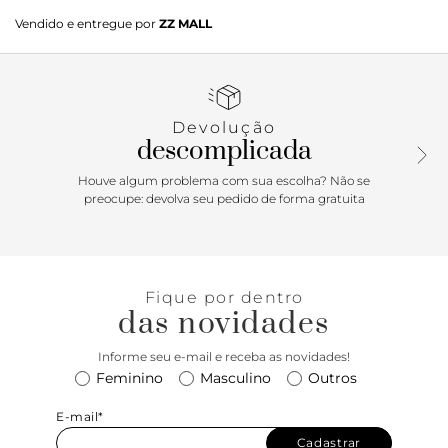
Com um design elegante, a sandália Clarita é a tradução do
Vendido e entregue por
ZZ MALL
glamour contemporâneo. Cada detalhe, desde o delicado
laço até o salto arquitetônico é cuidadosamente trabalhado
para adicionar um toque de sofisticação a qualquer
composição.
Devolução
descomplicada
Houve algum problema com sua escolha? Não se
preocupe: devolva seu pedido de forma gratuita
Fique por dentro
das novidades
Informe seu e-mail e receba as novidades!
Feminino
Masculino
Outros
E-mail*
Cadastrar