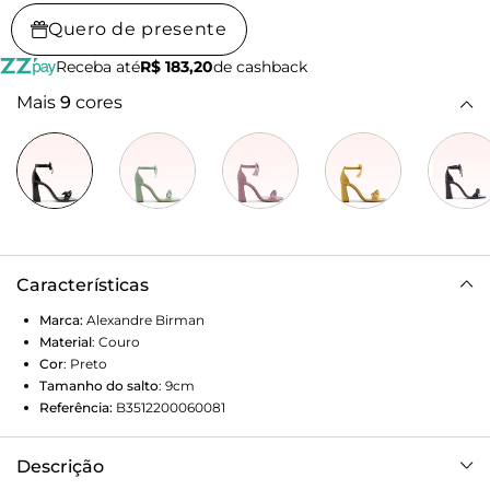
Quero de presente
Receba até
R$ 183,20
de cashback
Mais
9
cores
Características
Marca:
Alexandre Birman
Material
:
Couro
Cor
:
Preto
Tamanho do salto
:
9cm
Referência:
B3512200060081
Descrição