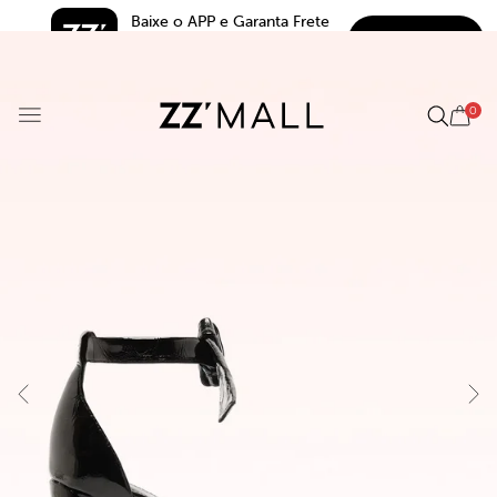
Baixe o APP e Garanta Frete 
BAIXAR
Grátis*
5.0
0