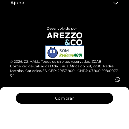
Ajuda
Termos de Uso
Central de Atendimento
Políticas de Privacidade
Entrega
ZZ Influ
Desenvolvido por
Devolução do Produto
ZZ MALL é confiável
Compre pelo WhatsApp
ZZPay
BOM
Cartão Presente
©
2026
, ZZ MALL. Todos os direitos reservados.
ZZAB
Comércio de Calçados Ltda. | Rua África do Sul, 2280. Padre
Mathias, Cariacica/ES. CEP: 29157-900 | CNPJ: 07.900.208/0077-
Vendas Corporativas
04
Comprar