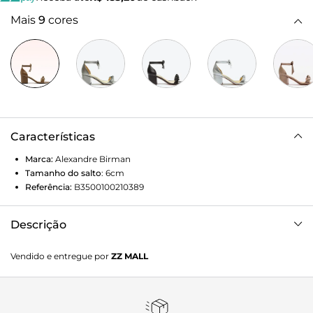
Mais
9
cores
Características
Marca:
Alexandre Birman
Tamanho do salto
:
6cm
Referência:
B3500100210389
Descrição
Com um design elegante, a Clarita Block é a tradução do
Vendido e entregue por
ZZ MALL
glamour contemporâneo. Cada detalhe, desde o delicado
laço até o salto bloco, é cuidadosamente trabalhado para
adicionar um toque de sofisticação a qualquer composição.