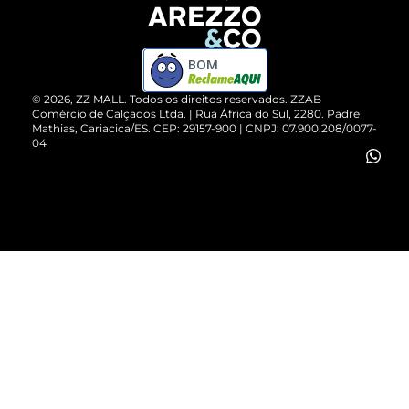
Devolução do Produto
ZZ MALL é confiável
Compre pelo WhatsApp
ZZPay
BOM
Cartão Presente
©
2026
, ZZ MALL. Todos os direitos reservados.
ZZAB
Comércio de Calçados Ltda. | Rua África do Sul, 2280. Padre
Mathias, Cariacica/ES. CEP: 29157-900 | CNPJ: 07.900.208/0077-
Vendas Corporativas
04