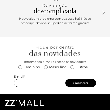
Devolução
descomplicada
Houve algum problema com sua escolha? Não se
preocupe: devolva seu pedido de forma gratuita
Fique por dentro
das novidades
Informe seu e-mail e receba as novidades!
Feminino
Masculino
Outros
E-mail*
Cadastrar