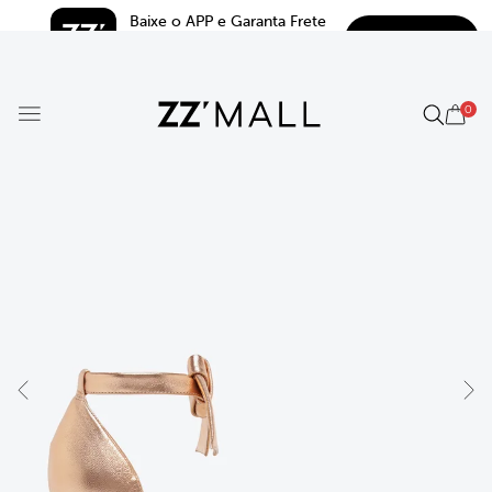
Baixe o APP e Garanta Frete 
BAIXAR
Grátis*
5.0
0