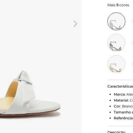
Mais
9
cores
Característica
Marca:
Ale
Material
:
C
Cor
:
Branc
Tamanho d
Referência
Descrição