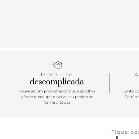
Devolução
A
descomplicada
Houve algum problema com sua escolha?
Conte co
Não se preocupe: devolva seu pedido de
Cartão d
forma gratuita
Fique po