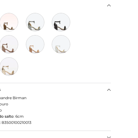
s
xandre Birman
ouro
o
o salto
:
6cm
:
B3500100210013