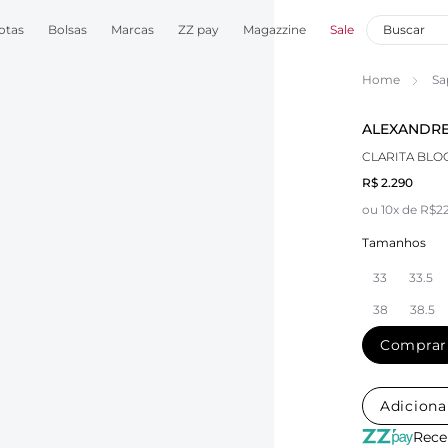
otas
Bolsas
Marcas
ZZ pay
Magazzine
Sale
Home
Sa
ALEXANDRE
CLARITA BLO
R$ 2.290
ou 10x de R$2
Tamanhos
33
33.5
38
38.5
Comprar
Adiciona
Rece