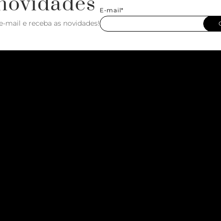
novidades
E-mail*
e-mail e receba as novidades!