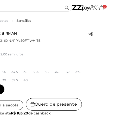
0
patos
Sandálias
 BIRMAN
CK 60 NAPPA SOFT WHITE
29,00 sem juros
34
34.5
35
35.5
36
36.5
37
37.5
39
39.5
40
Quero de presente
r à sacola
ba até
R$ 183,20
de cashback