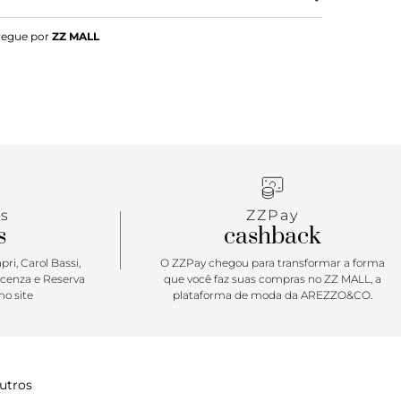
gn elegante, a Clarita Block é a tradução do
regue por
ZZ MALL
temporâneo. Cada detalhe, desde o delicado laço
bloco, é cuidadosamente trabalhado para adicionar
 sofisticação a qualquer composição.
s
ZZPay
s
cashback
ri, Carol Bassi,
O ZZPay chegou para transformar a forma
icenza e Reserva
que você faz suas compras no ZZ MALL, a
o site
plataforma de moda da AREZZO&CO.
utros