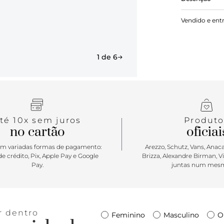
Com um desi
Vendido e ent
glamour con
até o salto 
um toque de
1 de 6
té 10x sem juros
Produto
no cartão
oficiai
m variadas formas de pagamento:
Arezzo, Schutz, Vans, Anacap
e crédito, Pix, Apple Pay e Google
Brizza, Alexandre Birman, V
Pay.
juntas num mesm
r dentro
Feminino
Masculino
O