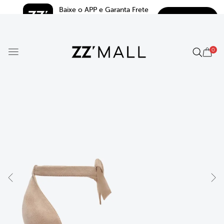
Baixe o APP e Garanta Frete 
BAIXAR
Grátis*
5.0
0