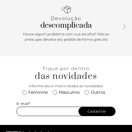
Devolução
descomplicada
Houve algum problema com sua escolha? Não se
preocupe: devolva seu pedido de forma gratuita
Fique por dentro
das novidades
Informe seu e-mail e receba as novidades!
Feminino
Masculino
Outros
E-mail*
Cadastrar