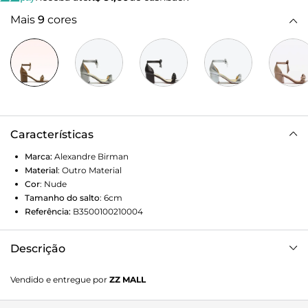
Mais
9
cores
Características
Marca:
Alexandre Birman
Material
:
Outro Material
Cor
:
Nude
Tamanho do salto
:
6cm
Referência:
B3500100210004
Descrição
Sandália Clarita block fabric em suede cameo. Solado em
Vendido e entregue por
ZZ MALL
couro italiano com salto bloco 6cm.