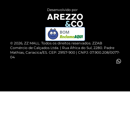
Entrega
ZZ Influ
Desenvolvido por
Devolução do Produto
ZZ MALL é confiável
Compre pelo WhatsApp
ZZPay
BOM
Cartão Presente
©
2026
, ZZ MALL. Todos os direitos reservados.
ZZAB
Comércio de Calçados Ltda. | Rua África do Sul, 2280. Padre
Mathias, Cariacica/ES. CEP: 29157-900 | CNPJ: 07.900.208/0077-
Vendas Corporativas
04