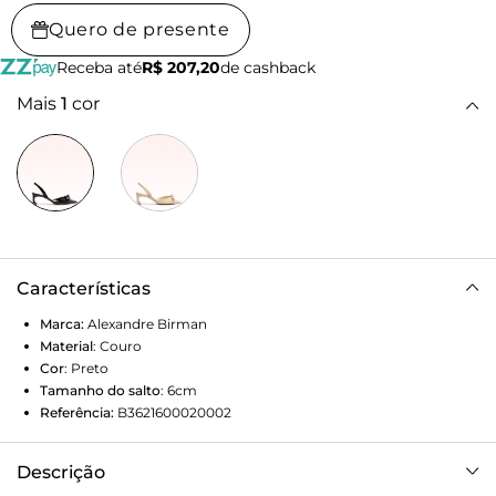
Quero de presente
Receba até
R$ 207,20
de cashback
Mais
1
cor
Características
Marca:
Alexandre Birman
Material
:
Couro
Cor
:
Preto
Tamanho do salto
:
6cm
Referência:
B3621600020002
Descrição