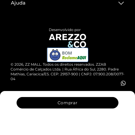
Ajuda
Termos de Uso
Central de Atendimento
Políticas de Privacidade
Entrega
ZZ Influ
Desenvolvido por
Devolução do Produto
ZZ MALL é confiável
Compre pelo WhatsApp
ZZPay
BOM
Cartão Presente
©
2026
, ZZ MALL. Todos os direitos reservados.
ZZAB
Comércio de Calçados Ltda. | Rua África do Sul, 2280. Padre
Mathias, Cariacica/ES. CEP: 29157-900 | CNPJ: 07.900.208/0077-
Vendas Corporativas
04
Comprar