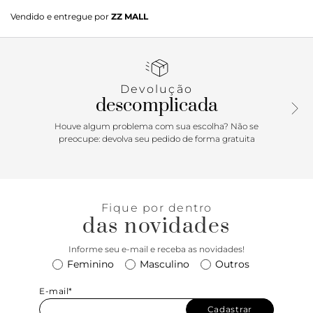
Nossas Clarita Arch ganham destaque com seu design
Vendido e entregue por
ZZ MALL
escultural e o icônico laço que define a assinatura da marca.
Disponíveis nos saltos de 60mm e 90mm, chegam em três
cores sofisticadas, combinando elegância, personalidade e
um toque contemporâneo para elevar qualquer look.
Devolução
descomplicada
Houve algum problema com sua escolha? Não se
preocupe: devolva seu pedido de forma gratuita
Fique por dentro
das novidades
Informe seu e-mail e receba as novidades!
Feminino
Masculino
Outros
E-mail*
Cadastrar