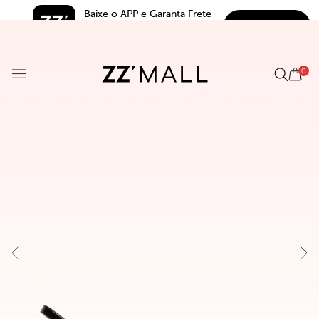
Baixe o APP e Garanta Frete 
BAIXAR
Grátis*
5.0
0