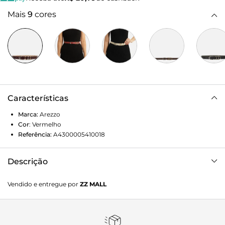
Mais
9
cores
Características
Marca:
Arezzo
Cor
:
Vermelho
Referência:
A4300005410018
Descrição
Cinto feminino vinho de couro em tira fina. O acessório
Vendido e entregue por
ZZ MALL
tem fivela metálica com formato triangular e nome da
marca. Parte interna em material com monograma Arezzo.
Para uso na cintura, é ajustável e tem passadores em
argolas metálicas bicolores.