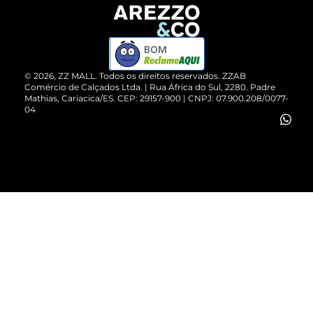
Devolução do Produto
ZZ MALL é confiável
Compre pelo WhatsApp
ZZPay
BOM
Cartão Presente
©
2026
, ZZ MALL. Todos os direitos reservados.
ZZAB
Comércio de Calçados Ltda. | Rua África do Sul, 2280. Padre
Mathias, Cariacica/ES. CEP: 29157-900 | CNPJ: 07.900.208/0077-
Vendas Corporativas
04