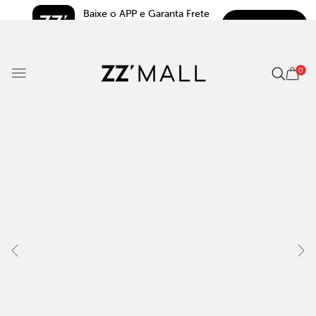
Baixe o APP e Garanta Frete 
BAIXAR
Grátis*
5.0
0