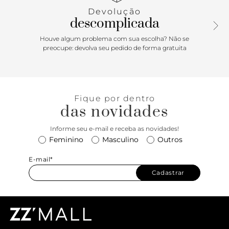
Devolução
descomplicada
Houve algum problema com sua escolha? Não se
preocupe: devolva seu pedido de forma gratuita
Fique por dentro
das novidades
Informe seu e-mail e receba as novidades!
Feminino
Masculino
Outros
E-mail*
Cadastrar