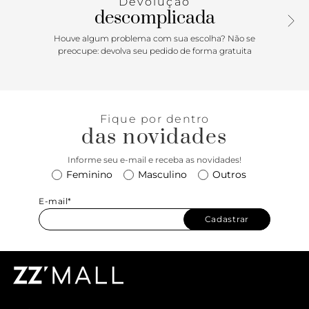
Devolução
descomplicada
Houve algum problema com sua escolha? Não se
preocupe: devolva seu pedido de forma gratuita
Fique por dentro
das novidades
Informe seu e-mail e receba as novidades!
Feminino
Masculino
Outros
E-mail*
Cadastrar