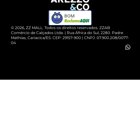
Devolução do Produto
ZZ MALL é confiável
Compre pelo WhatsApp
ZZPay
BOM
Cartão Presente
©
2026
, ZZ MALL. Todos os direitos reservados.
ZZAB
Comércio de Calçados Ltda. | Rua África do Sul, 2280. Padre
Mathias, Cariacica/ES. CEP: 29157-900 | CNPJ: 07.900.208/0077-
Vendas Corporativas
04