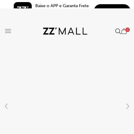
Baixe o APP e Garanta Frete 
BAIXAR
Grátis*
5.0
0