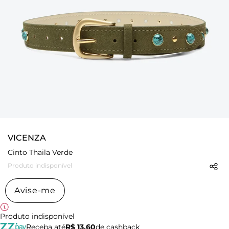
VICENZA
Cinto Thaila Verde
Produto indisponível
Avise-me
Produto indisponível
Receba até
R$ 13,60
de cashback