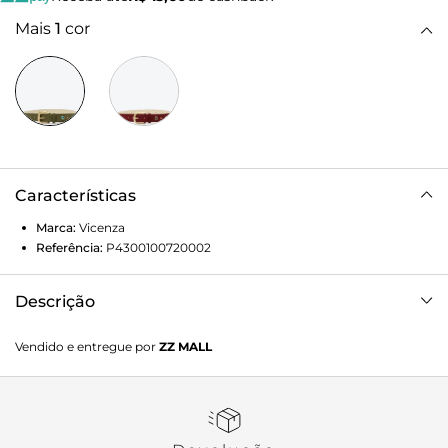
Mais
1
cor
Características
Marca:
Vicenza
Referência:
P4300100720002
Descrição
Cinto médio em camurça verde. Um acessório que traduz a
Vendido e entregue por
ZZ MALL
essência boho com personalidade: os adornos aplicados ao
longo da peça criam um visual marcante, enquanto a fivela
frontal reforça o charme rústico e contemporâneo. Perfeito
para realçar produções do dia a dia ou dar um toque
autêntico a looks mais clássicos.