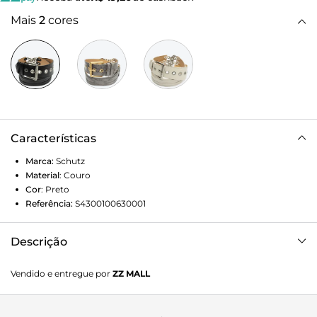
Mais
2
cores
Características
Marca:
Schutz
Material
:
Couro
Cor
:
Preto
Referência:
S4300100630001
Descrição
Adicione ainda mais estilo no seu visual com esse cinto de
Vendido e entregue por
ZZ MALL
couro, que conta com um charmoso fecho de fivela. Em
preto, é versátil e atemporal. Aposte! Largura: 4,5cm |
Comprimento: TAM P 85cm | TAM M 90cm | TAM G 95cm |