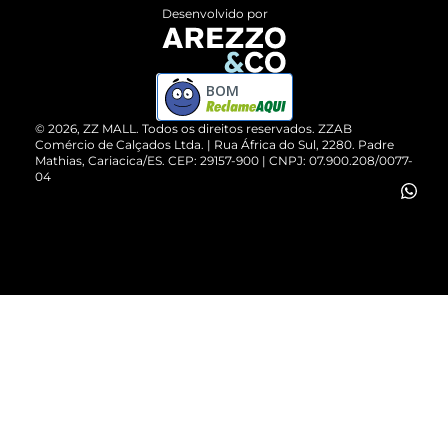
Entrega
ZZ Influ
Desenvolvido por
Devolução do Produto
ZZ MALL é confiável
Compre pelo WhatsApp
ZZPay
BOM
Cartão Presente
©
2026
, ZZ MALL. Todos os direitos reservados.
ZZAB
Comércio de Calçados Ltda. | Rua África do Sul, 2280. Padre
Mathias, Cariacica/ES. CEP: 29157-900 | CNPJ: 07.900.208/0077-
Vendas Corporativas
04