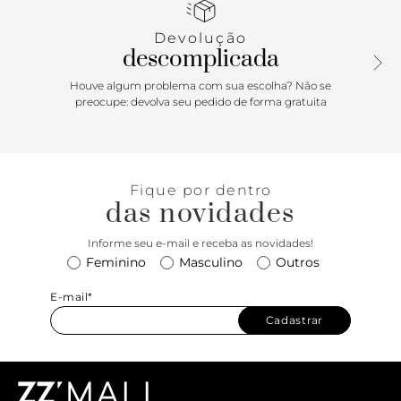
TAM GG 100cm.
Devolução
descomplicada
Houve algum problema com sua escolha? Não se
preocupe: devolva seu pedido de forma gratuita
Fique por dentro
das novidades
Informe seu e-mail e receba as novidades!
Feminino
Masculino
Outros
E-mail*
Cadastrar