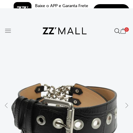
Baixe o APP e Garanta Frete 
BAIXAR
Grátis*
5.0
0