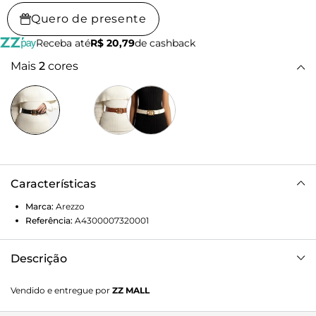
Quero de presente
Receba até
R$ 20,79
de cashback
Mais
2
cores
Características
Marca:
Arezzo
Referência:
A4300007320001
Descrição
Cinto preto de couro. O acessório vem em tira larga e
Vendido e entregue por
ZZ MALL
possui fivela metálica dourada em formato sextavado, com
aplicação de resina e pedras coloridas. Conta com passador