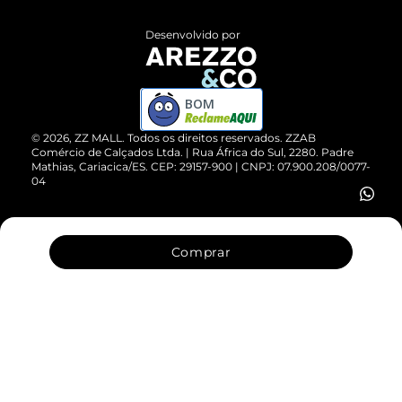
Políticas de Privacidade
Entrega
ZZ Influ
Desenvolvido por
Devolução do Produto
ZZ MALL é confiável
Compre pelo WhatsApp
ZZPay
BOM
Cartão Presente
©
2026
, ZZ MALL. Todos os direitos reservados.
ZZAB
Comércio de Calçados Ltda. | Rua África do Sul, 2280. Padre
Mathias, Cariacica/ES. CEP: 29157-900 | CNPJ: 07.900.208/0077-
Vendas Corporativas
04
Comprar