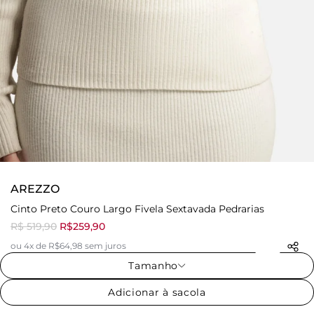
AREZZO
Cinto Preto Couro Largo Fivela Sextavada Pedrarias
R$ 519,90
R$259,90
ou 4x de R$64,98 sem juros
Tamanho
Adicionar à sacola