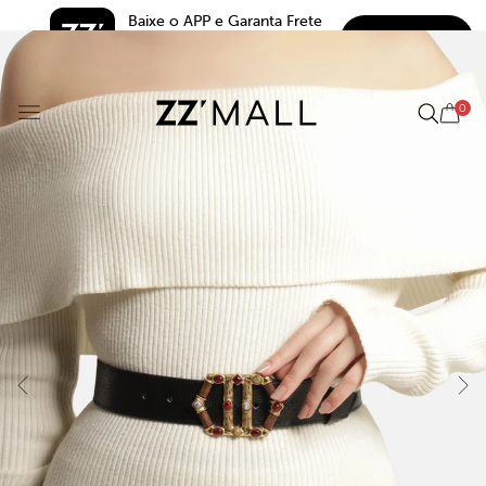
Baixe o APP e Garanta Frete 
BAIXAR
Grátis*
5.0
0