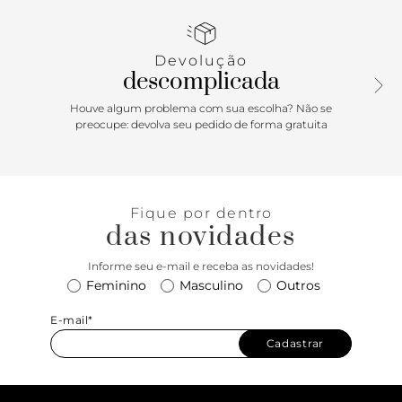
na mesma cor do cinto e ajuste regulável.
Devolução
descomplicada
Houve algum problema com sua escolha? Não se
preocupe: devolva seu pedido de forma gratuita
Fique por dentro
das novidades
Informe seu e-mail e receba as novidades!
Feminino
Masculino
Outros
E-mail*
Cadastrar