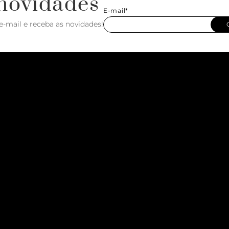
novidades
E-mail*
e-mail e receba as novidades!