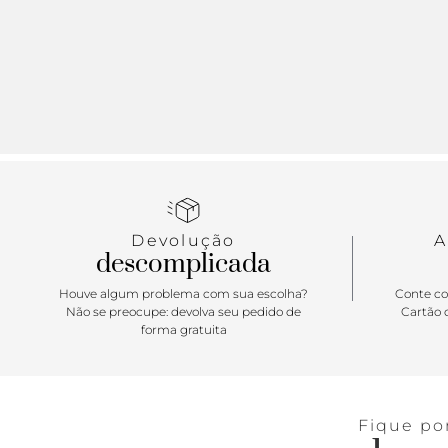
Devolução
A
descomplicada
Houve algum problema com sua escolha?
Conte co
Não se preocupe: devolva seu pedido de
Cartão d
forma gratuita
Fique po