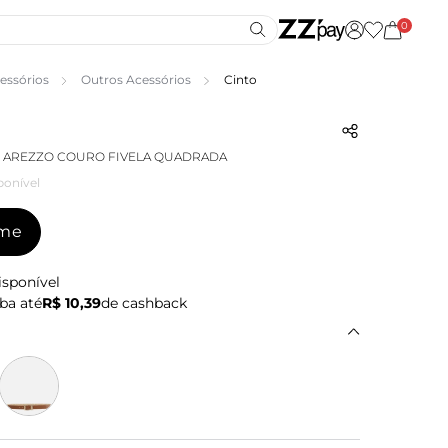
0
essórios
Outros Acessórios
Cinto
O AREZZO COURO FIVELA QUADRADA
ponível
-me
isponível
ba até
R$ 10,39
de cashback