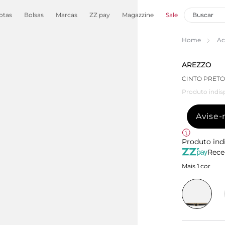
otas
Bolsas
Marcas
ZZ pay
Magazzine
Sale
Home
Ac
AREZZO
CINTO PRET
Produto indis
Avise
Produto ind
Rece
Mais
1
cor