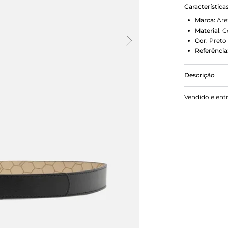
Característica
Marca:
Are
Material
:
C
Cor
:
Preto
Referência
Descrição
Cinto preto
Vendido e ent
fivela metá
interna em 
do nome da 
passador me