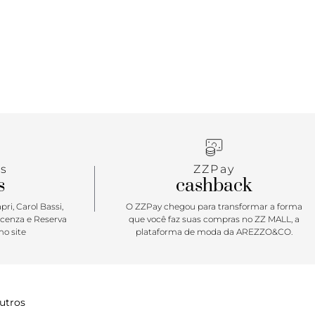
s
ZZPay
s
cashback
ri, Carol Bassi,
O ZZPay chegou para transformar a forma
icenza e Reserva
que você faz suas compras no ZZ MALL, a
o site
plataforma de moda da AREZZO&CO.
utros