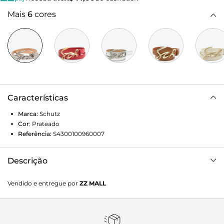
Mais
6
cores
Características
Marca:
Schutz
Cor
:
Prateado
Referência:
S4300100960007
Descrição
Trazendo a assinatura Schutz como a elegante fivela
Vendido e entregue por
ZZ MALL
metalizada, esse cinto fino prata se destaca por seu visual
glamuroso e surpreendente. Uma aposta certeira para
arrematar looks de todas as horas!