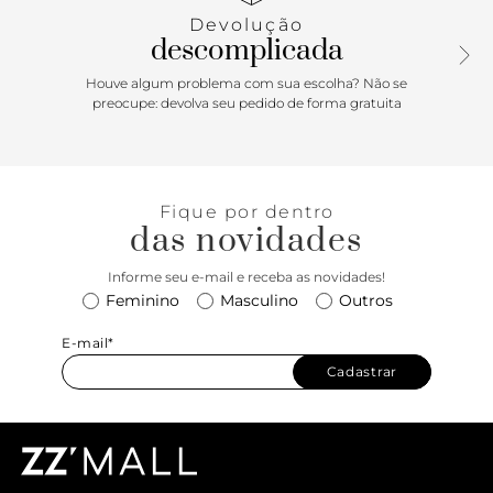
Devolução
descomplicada
Houve algum problema com sua escolha? Não se
preocupe: devolva seu pedido de forma gratuita
Fique por dentro
das novidades
Informe seu e-mail e receba as novidades!
Feminino
Masculino
Outros
E-mail*
Cadastrar