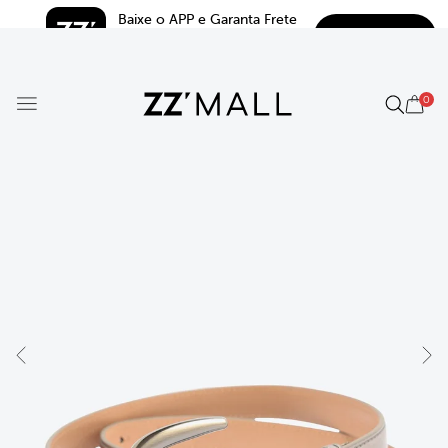
Baixe o APP e Garanta Frete 
BAIXAR
Grátis*
5.0
0