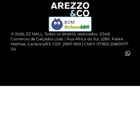
Devolução do Produto
ZZ MALL é confiável
Compre pelo WhatsApp
ZZPay
BOM
Cartão Presente
©
2026
, ZZ MALL. Todos os direitos reservados.
ZZAB
Comércio de Calçados Ltda. | Rua África do Sul, 2280. Padre
Mathias, Cariacica/ES. CEP: 29157-900 | CNPJ: 07.900.208/0077-
Vendas Corporativas
04