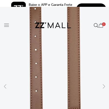
Baixe o APP e Garanta Frete 
BAIXAR
Grátis*
5.0
0