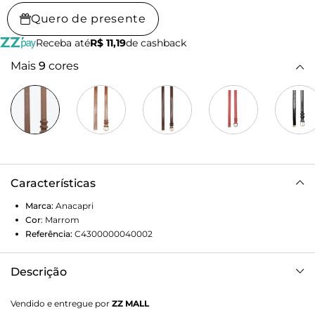
Quero de presente
Receba até
R$ 11,19
de cashback
Mais
9
cores
Características
Marca:
Anacapri
Cor
:
Marrom
Referência:
C4300000040002
Descrição
Cinto Valentina fino, com fivela metálica, na cor marrom. O
Vendido e entregue por
ZZ MALL
acessório no tamanho P de material similar ao couro,