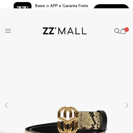
Baixe o APP e Garanta Frete 
BAIXAR
Grátis*
5.0
0