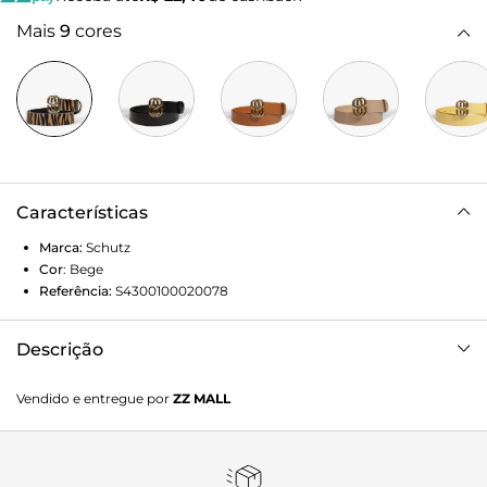
Mais
9
cores
Características
Marca:
Schutz
Cor
:
Bege
Referência:
S4300100020078
Descrição
O cinto é um acessório capaz de transformar um visual!
Vendido e entregue por
ZZ MALL
Nesta versão, aparece com uma charmosa aplicação de SS
– detalhe perfeito para as Schutz Lovers – Vai adicionar um
toque glam nas suas produções. Aposte! Dimensões: 3,5
CM. P:85 cm | M: 90 cm | G: 95 cm.