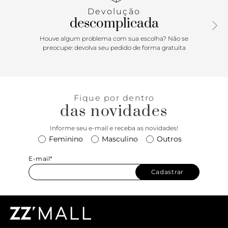
Devolução
descomplicada
Houve algum problema com sua escolha? Não se
preocupe: devolva seu pedido de forma gratuita
Fique por dentro
das novidades
Informe seu e-mail e receba as novidades!
Feminino
Masculino
Outros
E-mail*
Cadastrar