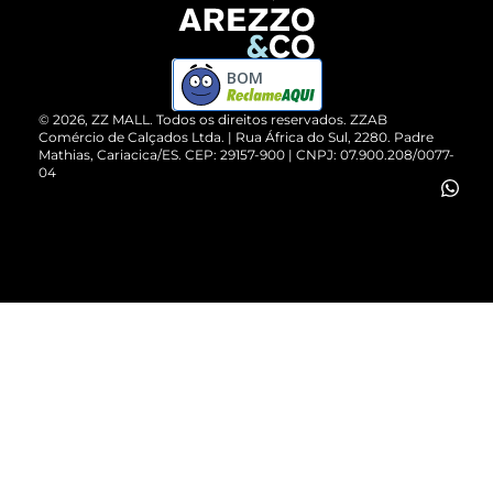
Devolução do Produto
ZZ MALL é confiável
Compre pelo WhatsApp
ZZPay
BOM
Cartão Presente
©
2026
, ZZ MALL. Todos os direitos reservados.
ZZAB
Comércio de Calçados Ltda. | Rua África do Sul, 2280. Padre
Mathias, Cariacica/ES. CEP: 29157-900 | CNPJ: 07.900.208/0077-
Vendas Corporativas
04