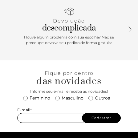
toque glam nas suas produções. Aposte!
Devolução
descomplicada
Houve algum problema com sua escolha? Não se
preocupe: devolva seu pedido de forma gratuita
Fique por dentro
das novidades
Informe seu e-mail e receba as novidades!
Feminino
Masculino
Outros
E-mail*
Cadastrar