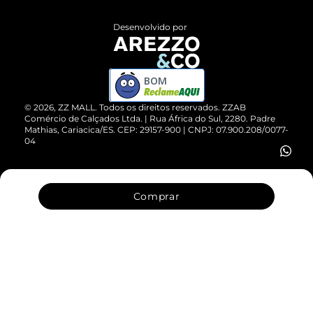
Políticas de Privacidade
Entrega
ZZ Influ
Desenvolvido por
Devolução do Produto
ZZ MALL é confiável
Compre pelo WhatsApp
ZZPay
BOM
Cartão Presente
©
2026
, ZZ MALL. Todos os direitos reservados.
ZZAB
Comércio de Calçados Ltda. | Rua África do Sul, 2280. Padre
Mathias, Cariacica/ES. CEP: 29157-900 | CNPJ: 07.900.208/0077-
Vendas Corporativas
04
Comprar