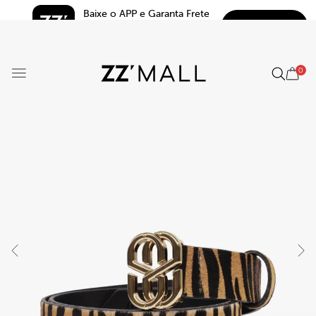
Baixe o APP e Garanta Frete 
BAIXAR
Grátis*
5.0
0