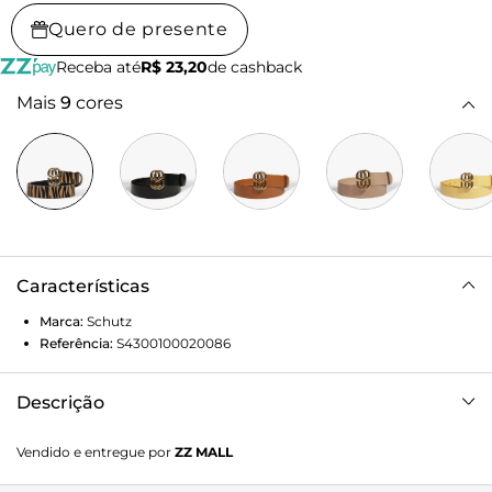
Quero de presente
Receba até
R$ 23,20
de cashback
Mais
9
cores
Características
Marca:
Schutz
Referência:
S4300100020086
Descrição
O cinto é um acessório capaz de transformar um visual!
Vendido e entregue por
ZZ MALL
Nesta versão, aparece com uma charmosa aplicação de SS
– detalhe perfeito para as Schutz Lovers – Vai adicionar um