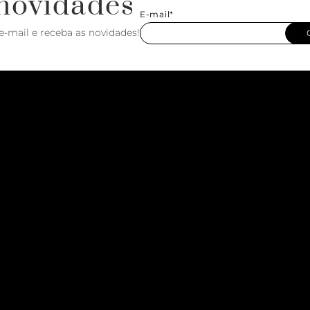
novidades
E-mail*
e-mail e receba as novidades!