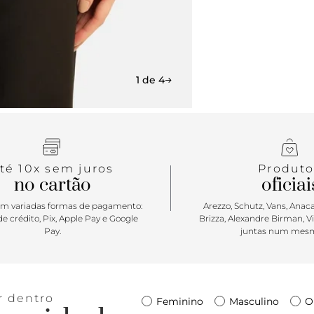
1 de 4
té 10x sem juros
Produto
no cartão
oficiai
m variadas formas de pagamento:
Arezzo, Schutz, Vans, Anacap
e crédito, Pix, Apple Pay e Google
Brizza, Alexandre Birman, V
Pay.
juntas num mesm
r dentro
Feminino
Masculino
O