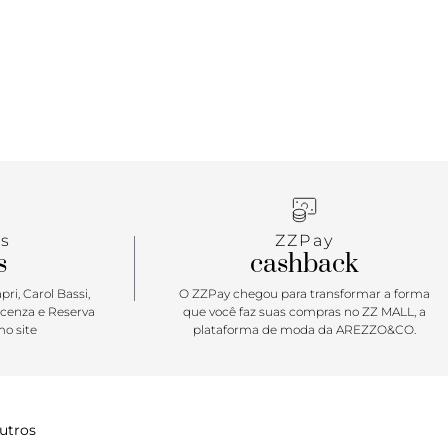
s
ZZPay
s
cashback
ri, Carol Bassi,
O ZZPay chegou para transformar a forma
icenza e Reserva
que você faz suas compras no ZZ MALL, a
o site
plataforma de moda da AREZZO&CO.
utros