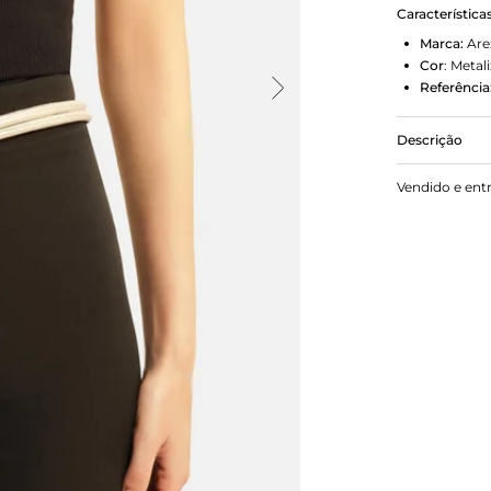
Característica
Marca:
Are
Cor
:
Metal
Referência
Descrição
Cinto femini
Vendido e ent
uso na cintu
hexagonal e