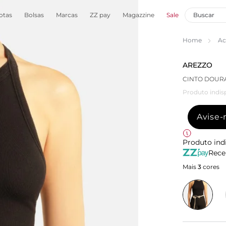
otas
Bolsas
Marcas
ZZ pay
Magazzine
Sale
Home
Ac
AREZZO
CINTO DOUR
Produto indis
Avise
Produto ind
Rece
Mais
3
cores