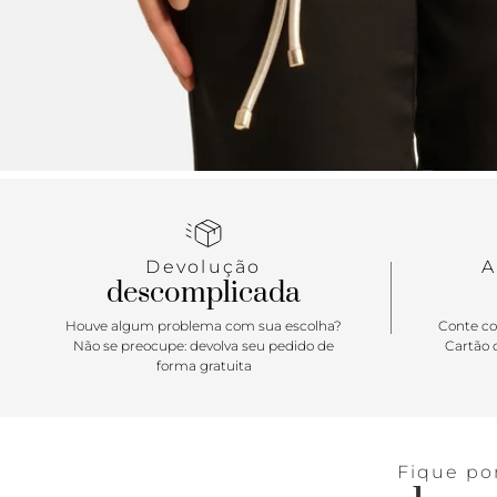
Devolução
A
descomplicada
Houve algum problema com sua escolha?
Conte co
Não se preocupe: devolva seu pedido de
Cartão d
forma gratuita
Fique po