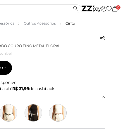
0
essórios
Outros Acessórios
Cinto
ADO COURO FINO METAL FLORAL
ponível
-me
isponível
ba até
R$ 31,99
de cashback