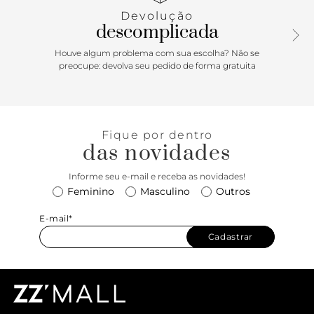
com jeans + camiseta, use para marcar a cintura de
Devolução
vestidos amplos, arrematando calças cropped de
descomplicada
alfaiataria… vai arrasar! LARGURA: 3,5CM - P: 70CM | M:
75CM | G: 80CM
Houve algum problema com sua escolha? Não se
preocupe: devolva seu pedido de forma gratuita
Fique por dentro
das novidades
Informe seu e-mail e receba as novidades!
Feminino
Masculino
Outros
E-mail*
Cadastrar