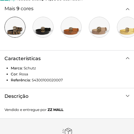
Mais
9
cores
Características
Marca:
Schutz
Cor
:
Rosa
Referência:
S4300100020007
Descrição
Perfeito para deixar o look mais estiloso em apenas um
Vendido e entregue por
ZZ MALL
passo, esse cinto de couro vermelho vai ser aquele item-
chave para produções fashionistas e sofisticadas! Além de
reforçar a identidade Schutz, o logo dourado traz um toque
de luxo irresistível ao visual - pense na combinação casual