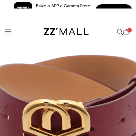
Baixe o APP e Garanta Frete 
BAIXAR
Grátis*
5.0
0