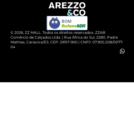
Devolução do Produto
ZZ MALL é confiável
Compre pelo WhatsApp
ZZPay
BOM
Cartão Presente
©
2026
, ZZ MALL. Todos os direitos reservados.
ZZAB
Comércio de Calçados Ltda. | Rua África do Sul, 2280. Padre
Mathias, Cariacica/ES. CEP: 29157-900 | CNPJ: 07.900.208/0077-
Vendas Corporativas
04