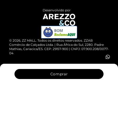
Políticas de Privacidade
Entrega
ZZ Influ
Desenvolvido por
Devolução do Produto
ZZ MALL é confiável
Compre pelo WhatsApp
ZZPay
BOM
Cartão Presente
©
2026
, ZZ MALL. Todos os direitos reservados.
ZZAB
Comércio de Calçados Ltda. | Rua África do Sul, 2280. Padre
Mathias, Cariacica/ES. CEP: 29157-900 | CNPJ: 07.900.208/0077-
Vendas Corporativas
04
Comprar