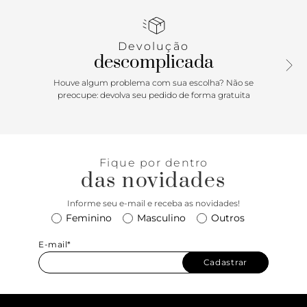
monograma Arezzo. Para uso na cintura, é ajustável por
carrapeta e tem passador em tira de couro.
Devolução
descomplicada
Houve algum problema com sua escolha? Não se
preocupe: devolva seu pedido de forma gratuita
Fique por dentro
das novidades
Informe seu e-mail e receba as novidades!
Feminino
Masculino
Outros
E-mail*
Cadastrar