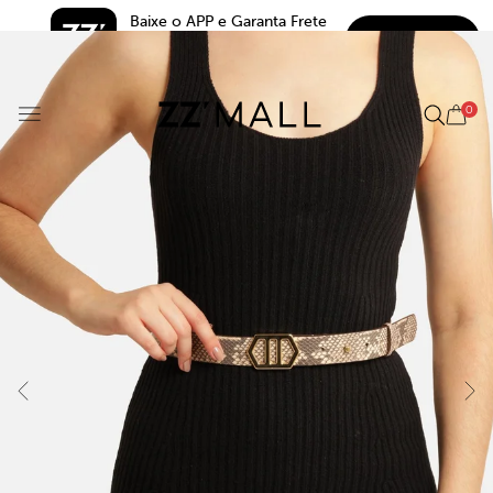
Baixe o APP e Garanta Frete 
BAIXAR
Grátis*
5.0
0