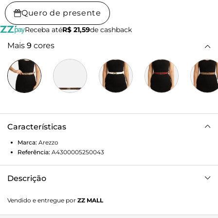
Quero de presente
Receba até
R$ 21,59
de cashback
Mais
9
cores
Características
Marca:
Arezzo
Referência:
A4300005250043
Descrição
Cinto feminino cinza com estampa e textura snake em tira
Vendido e entregue por
ZZ MALL
média. O acessório tem fivela metálica com formato
geométrico e vazado. Parte interna em material com