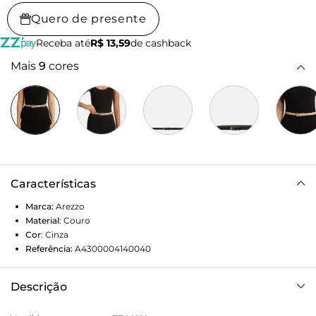
Quero de presente
Receba até
R$ 13,59
de cashback
Mais
9
cores
Características
Marca:
Arezzo
Material
:
Couro
Cor
:
Cinza
Referência:
A4300004140040
Descrição
Cinto bege de couro. O acessório vem em tira fina e possui