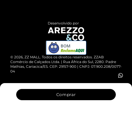
Termos de Uso
Central de Atendimento
Políticas de Privacidade
Entrega
ZZ Influ
Desenvolvido por
Devolução do Produto
ZZ MALL é confiável
Compre pelo WhatsApp
ZZPay
BOM
Cartão Presente
©
2026
, ZZ MALL. Todos os direitos reservados.
ZZAB
Comércio de Calçados Ltda. | Rua África do Sul, 2280. Padre
Mathias, Cariacica/ES. CEP: 29157-900 | CNPJ: 07.900.208/0077-
Vendas Corporativas
04
Comprar