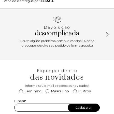
Vendido e entregue por
ZZ MALL
fivela metálica dourada, quadrada e fina. Conta com
passador na mesma cor do cinto e ajuste regulável.
Devolução
descomplicada
Houve algum problema com sua escolha? Não se
preocupe: devolva seu pedido de forma gratuita
Fique por dentro
das novidades
Informe seu e-mail e receba as novidades!
Feminino
Masculino
Outros
E-mail*
Cadastrar