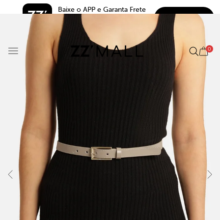
Baixe o APP e Garanta Frete 
BAIXAR
Grátis*
5.0
0