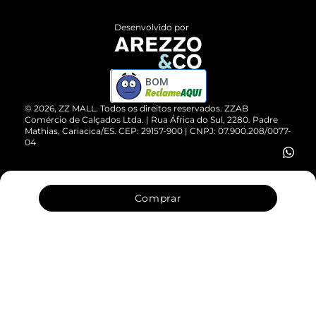
Políticas de Privacidade
Entrega
ZZ Influ
Desenvolvido por
Devolução do Produto
ZZ MALL é confiável
Compre pelo WhatsApp
ZZPay
BOM
Cartão Presente
©
2026
, ZZ MALL. Todos os direitos reservados.
ZZAB
Comércio de Calçados Ltda. | Rua África do Sul, 2280. Padre
Mathias, Cariacica/ES. CEP: 29157-900 | CNPJ: 07.900.208/0077-
Vendas Corporativas
04
Comprar