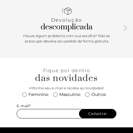
passador duplo na mesma cor do cinto e ajuste regulável.
Devolução
descomplicada
Houve algum problema com sua escolha? Não se
preocupe: devolva seu pedido de forma gratuita
Fique por dentro
das novidades
Informe seu e-mail e receba as novidades!
Feminino
Masculino
Outros
E-mail*
Cadastrar