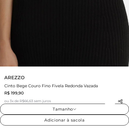
AREZZO
Cinto Bege Couro Fino Fivela Redonda Vazada
R$ 199,90
ou 3x de R$66,63 sem juros
Tamanho
Adicionar à sacola