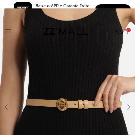
Baixe o APP e Garanta Frete 
BAIXAR
Grátis*
5.0
0