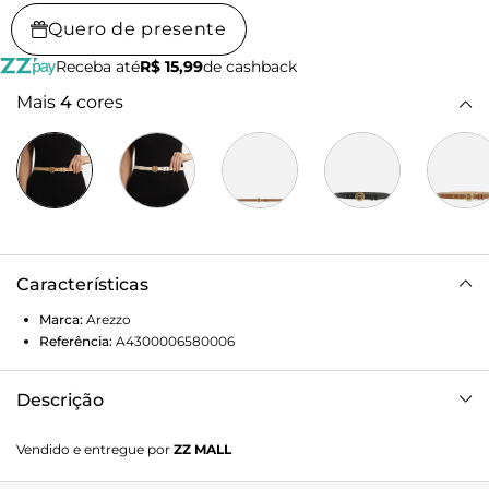
Quero de presente
Receba até
R$ 15,99
de cashback
Mais
4
cores
Características
Marca:
Arezzo
Referência:
A4300006580006
Descrição
Cinto bege de couro. O acessório vem em tira fina e possui
Vendido e entregue por
ZZ MALL
fivela metálica redonda dourada, com peça sextavada
vazada ao centro, identidade da marca. Conta com