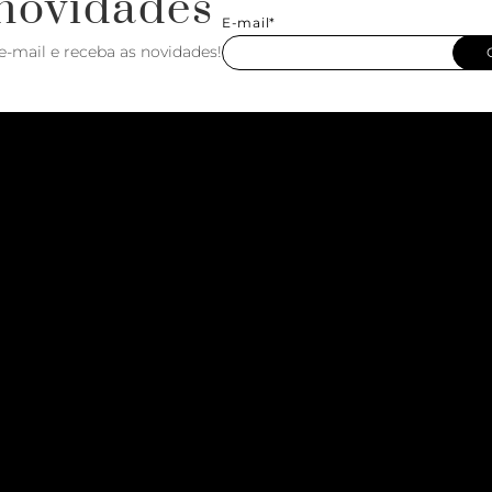
novidades
E-mail*
e-mail e receba as novidades!