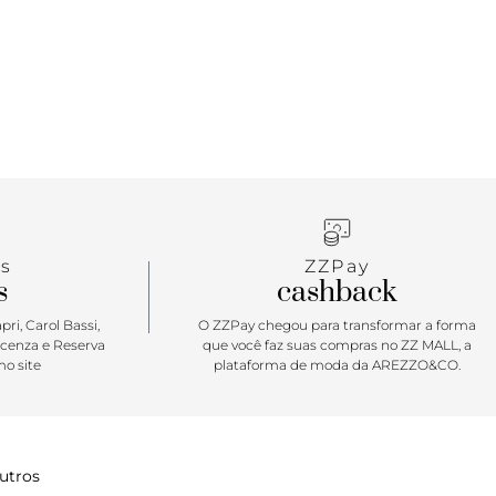
s
ZZPay
s
cashback
ri, Carol Bassi,
O ZZPay chegou para transformar a forma
icenza e Reserva
que você faz suas compras no ZZ MALL, a
o site
plataforma de moda da AREZZO&CO.
utros