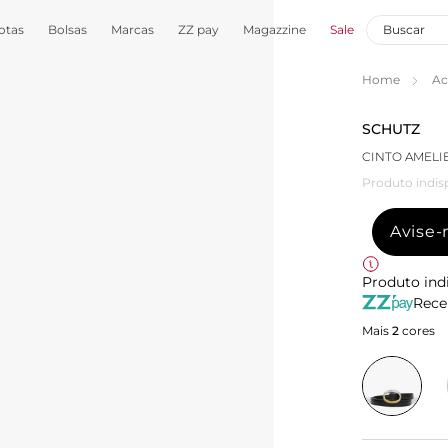
otas
Bolsas
Marcas
ZZ pay
Magazzine
Sale
Home
Ac
SCHUTZ
CINTO AMELI
Produto indis
Avise
Produto ind
Rece
Mais
2
cores