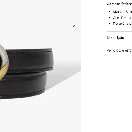
Característica
Marca:
Sch
Cor
:
Preto
Referência
Descrição
Um clássico
Vendido e ent
Amelie é a 
adicionar so