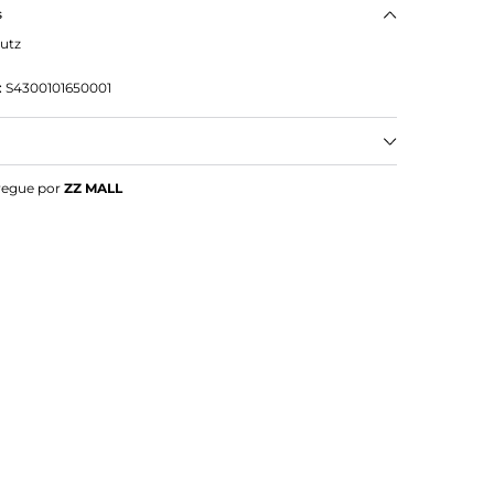
s
utz
:
S4300101650001
 de couro com um twist contemporâneo. O Cinto
regue por
ZZ MALL
peça de investimento que você precisa para
fisticação a cada look.