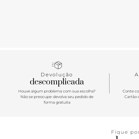
Devolução
A
descomplicada
Houve algum problema com sua escolha?
Conte co
Não se preocupe: devolva seu pedido de
Cartão d
forma gratuita
Fique po