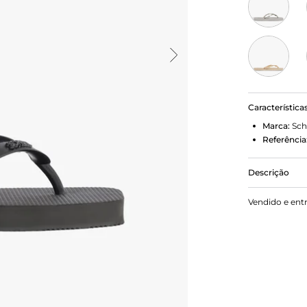
Característica
Marca:
Sch
Referência
Descrição
Leve e versá
Vendido e ent
conforto e p
dia a dia à p