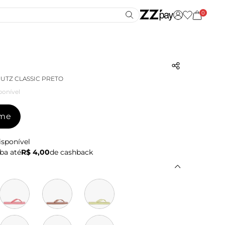
0
UTZ CLASSIC PRETO
ponível
-me
isponível
ba até
R$ 4,00
de cashback