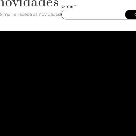
novidades
E-mail*
e-mail e receba as novidades!