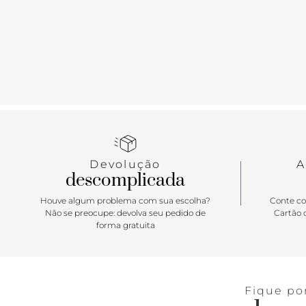
Devolução
A
descomplicada
Houve algum problema com sua escolha?
Conte co
Não se preocupe: devolva seu pedido de
Cartão d
forma gratuita
Fique po