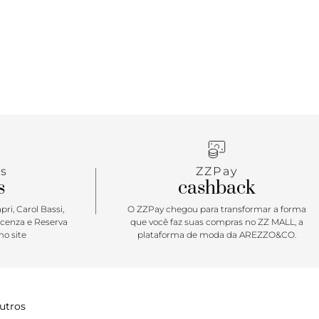
s
ZZPay
s
cashback
ri, Carol Bassi,
O ZZPay chegou para transformar a forma
icenza e Reserva
que você faz suas compras no ZZ MALL, a
o site
plataforma de moda da AREZZO&CO.
utros