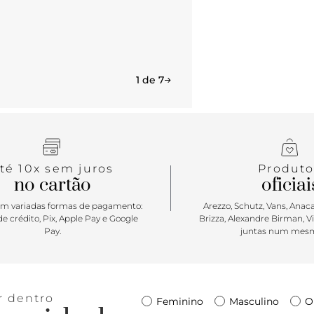
1 de 7
té 10x sem juros
Produto
no cartão
oficiai
m variadas formas de pagamento:
Arezzo, Schutz, Vans, Anacap
e crédito, Pix, Apple Pay e Google
Brizza, Alexandre Birman, V
Pay.
juntas num mesm
r dentro
Feminino
Masculino
O