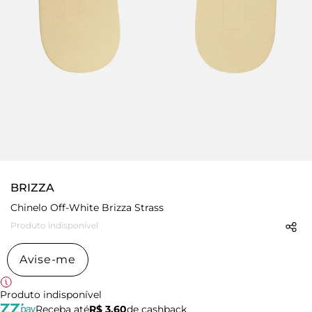
BRIZZA
Chinelo Off-White Brizza Strass
Produto indisponível
Avise-me
Produto indisponível
Receba até
R$ 3,60
de cashback