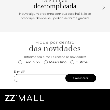
Devolução
descomplicada
Houve algum problema com sua escolha? Não se
preocupe: devolva seu pedido de forma gratuita
Fique por dentro
das novidades
Informe seu e-mail e receba as novidades!
Feminino
Masculino
Outros
E-mail*
Cadastrar