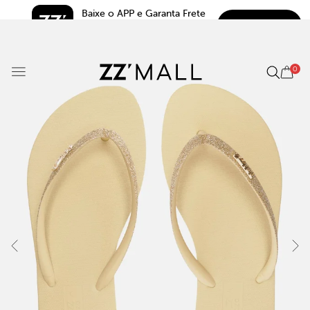
Baixe o APP e Garanta Frete 
BAIXAR
Grátis*
5.0
0