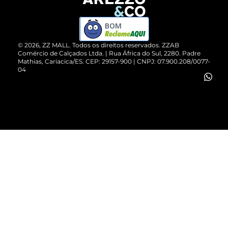
Devolução do Produto
ZZ MALL é confiável
Compre pelo WhatsApp
ZZPay
BOM
Cartão Presente
©
2026
, ZZ MALL. Todos os direitos reservados.
ZZAB
Comércio de Calçados Ltda. | Rua África do Sul, 2280. Padre
Mathias, Cariacica/ES. CEP: 29157-900 | CNPJ: 07.900.208/0077-
Vendas Corporativas
04