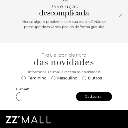
Devolução
descomplicada
Houve algum problema com sua escolha? Não se
preocupe: devolva seu pedido de forma gratuita
Fique por dentro
das novidades
Informe seu e-mail e receba as novidades!
Feminino
Masculino
Outros
E-mail*
Cadastrar