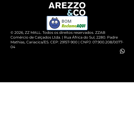
Devolução do Produto
ZZ MALL é confiável
Compre pelo WhatsApp
ZZPay
BOM
Cartão Presente
©
2026
, ZZ MALL. Todos os direitos reservados.
ZZAB
Comércio de Calçados Ltda. | Rua África do Sul, 2280. Padre
Mathias, Cariacica/ES. CEP: 29157-900 | CNPJ: 07.900.208/0077-
Vendas Corporativas
04