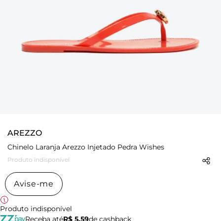
AREZZO
Chinelo Laranja Arezzo Injetado Pedra Wishes
Produto indisponível
Avise-me
Produto indisponível
Receba até
R$ 5,59
de cashback