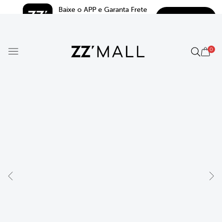
Baixe o APP e Garanta Frete 
BAIXAR
Grátis*
5.0
0