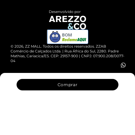
Políticas de Privacidade
Entrega
ZZ Influ
Desenvolvido por
Devolução do Produto
ZZ MALL é confiável
Compre pelo WhatsApp
ZZPay
BOM
Cartão Presente
©
2026
, ZZ MALL. Todos os direitos reservados.
ZZAB
Comércio de Calçados Ltda. | Rua África do Sul, 2280. Padre
Mathias, Cariacica/ES. CEP: 29157-900 | CNPJ: 07.900.208/0077-
Vendas Corporativas
04
Comprar