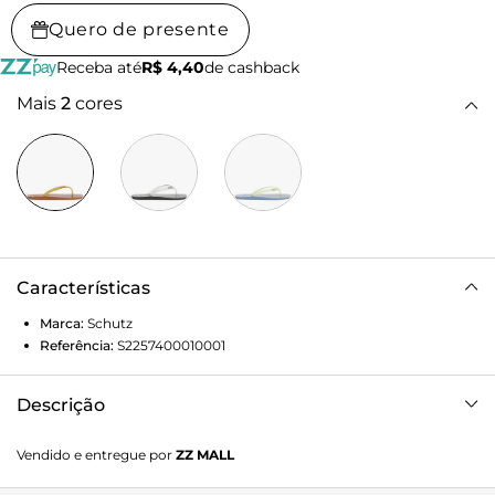
Quero de presente
Receba até
R$ 4,40
de cashback
Mais
2
cores
Características
Marca:
Schutz
Referência:
S2257400010001
Descrição
O Chinelo Jelly Glitter Laranja é a peça perfeita para
Vendido e entregue por
ZZ MALL
adicionar um toque de leveza aos seus dias de sol! Ele une a
nostalgia do jelly com a tendência do glitter, sendo o