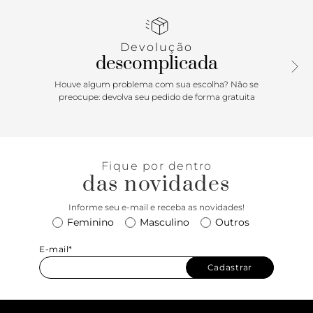
companheiro ideal para a praia, piscina ou aquele passeio
casual de verão.
Devolução
descomplicada
Houve algum problema com sua escolha? Não se
preocupe: devolva seu pedido de forma gratuita
Fique por dentro
das novidades
Informe seu e-mail e receba as novidades!
Feminino
Masculino
Outros
E-mail*
Cadastrar