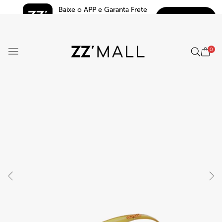
Baixe o APP e Garanta Frete 
BAIXAR
Grátis*
5.0
0