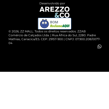
Entrega
ZZ Influ
Desenvolvido por
Devolução do Produto
ZZ MALL é confiável
Compre pelo WhatsApp
ZZPay
BOM
Cartão Presente
©
2026
, ZZ MALL. Todos os direitos reservados.
ZZAB
Comércio de Calçados Ltda. | Rua África do Sul, 2280. Padre
Mathias, Cariacica/ES. CEP: 29157-900 | CNPJ: 07.900.208/0077-
Vendas Corporativas
04