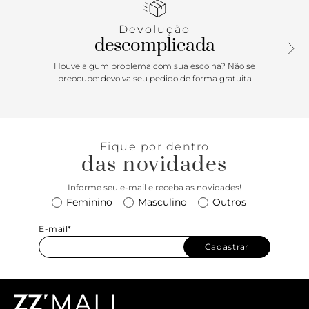
Devolução
descomplicada
Houve algum problema com sua escolha? Não se
preocupe: devolva seu pedido de forma gratuita
Fique por dentro
das novidades
Informe seu e-mail e receba as novidades!
Feminino
Masculino
Outros
E-mail*
Cadastrar