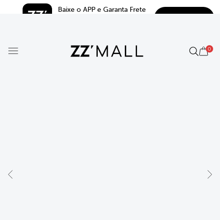
Baixe o APP e Garanta Frete 
BAIXAR
Grátis*
5.0
0