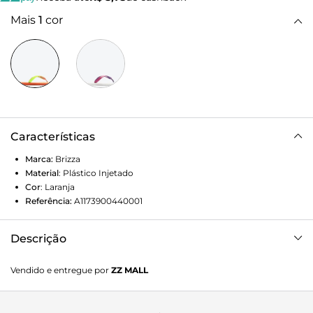
Mais
1
cor
Características
Marca:
Brizza
Material
:
Plástico Injetado
Cor
:
Laranja
Referência:
A1173900440001
Descrição
Chinelo de dedo verde e laranja
Vendido e entregue por
ZZ MALL