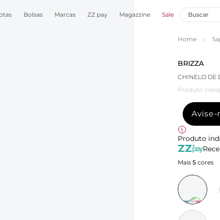
otas
Bolsas
Marcas
ZZ pay
Magazzine
Sale
Home
Sa
BRIZZA
CHINELO DE 
Produto indis
Avise
Produto ind
Rece
Mais
5
cores