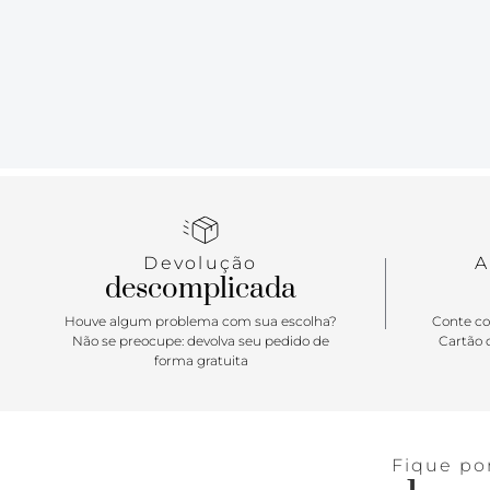
Devolução
A
descomplicada
Houve algum problema com sua escolha?
Conte co
Não se preocupe: devolva seu pedido de
Cartão d
forma gratuita
Fique po