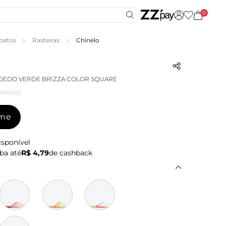
0
patos
Rasteiras
Chinelo
DEDO VERDE BRIZZA COLOR SQUARE
ponível
-me
isponível
ba até
R$ 4,79
de cashback