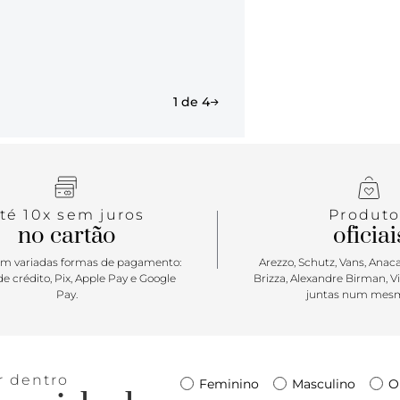
1 de 4
té 10x sem juros
Produto
no cartão
oficiai
m variadas formas de pagamento:
Arezzo, Schutz, Vans, Anacap
e crédito, Pix, Apple Pay e Google
Brizza, Alexandre Birman, V
Pay.
juntas num mesm
r dentro
Feminino
Masculino
O