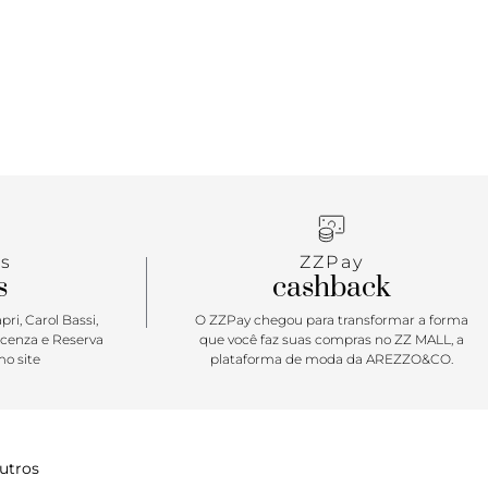
s
ZZPay
s
cashback
ri, Carol Bassi,
O ZZPay chegou para transformar a forma
icenza e Reserva
que você faz suas compras no ZZ MALL, a
o site
plataforma de moda da AREZZO&CO.
utros