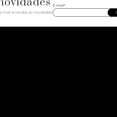
novidades
E-mail*
e-mail e receba as novidades!