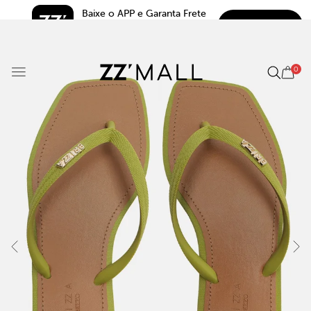
Baixe o APP e Garanta Frete 
BAIXAR
Grátis*
5.0
0