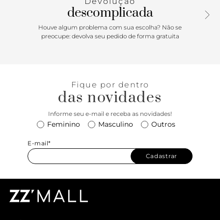
Devolução
descomplicada
Houve algum problema com sua escolha? Não se
preocupe: devolva seu pedido de forma gratuita
Fique por dentro
das novidades
Informe seu e-mail e receba as novidades!
Feminino
Masculino
Outros
E-mail*
Cadastrar