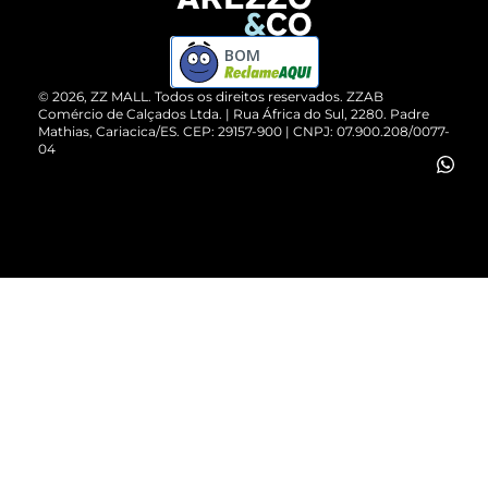
Devolução do Produto
ZZ MALL é confiável
Compre pelo WhatsApp
ZZPay
BOM
Cartão Presente
©
2026
, ZZ MALL. Todos os direitos reservados.
ZZAB
Comércio de Calçados Ltda. | Rua África do Sul, 2280. Padre
Mathias, Cariacica/ES. CEP: 29157-900 | CNPJ: 07.900.208/0077-
Vendas Corporativas
04