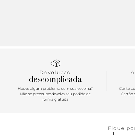
Devolução
A
descomplicada
Houve algum problema com sua escolha?
Conte co
Não se preocupe: devolva seu pedido de
Cartão d
forma gratuita
Fique po