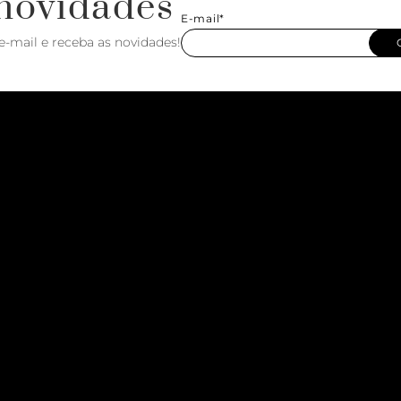
novidades
E-mail*
e-mail e receba as novidades!