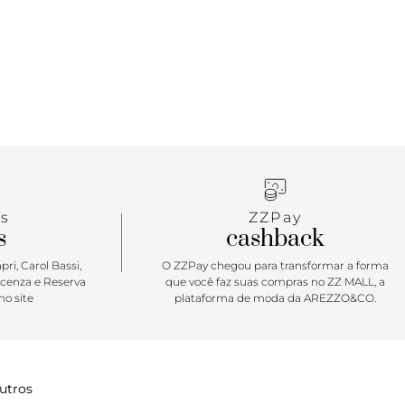
s
ZZPay
s
cashback
ri, Carol Bassi,
O ZZPay chegou para transformar a forma
icenza e Reserva
que você faz suas compras no ZZ MALL, a
o site
plataforma de moda da AREZZO&CO.
utros