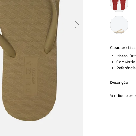
Característica
Marca:
Bri
Cor
:
Verde
Referência
Descrição
Chinelo de d
Vendido e ent
emborrachad
da marca. Co
dividindo o
Aberto, o ch