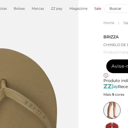
otas
Bolsas
Marcas
ZZ pay
Magazzine
Sale
Home
Sa
BRIZZA
CHINELO DE 
Produto indis
Avise
Produto ind
Rece
Mais
9
cores