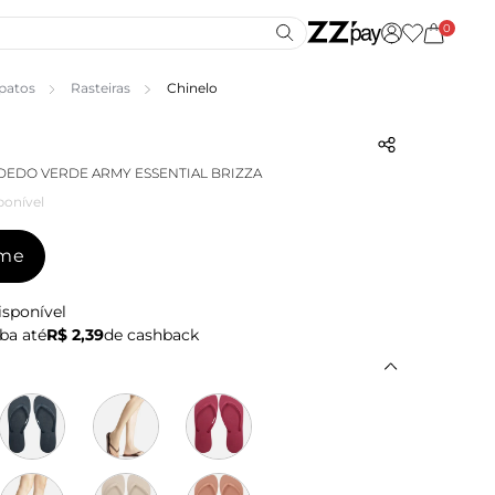
0
patos
Rasteiras
Chinelo
DEDO VERDE ARMY ESSENTIAL BRIZZA
ponível
-me
isponível
ba até
R$ 2,39
de cashback