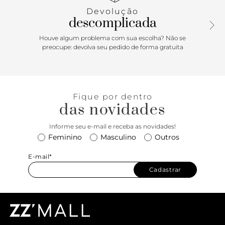
uma delas. Aberto, o chinelo de dedo exibe todo o pé.
Devolução
descomplicada
Houve algum problema com sua escolha? Não se
preocupe: devolva seu pedido de forma gratuita
Fique por dentro
das novidades
Informe seu e-mail e receba as novidades!
Feminino
Masculino
Outros
E-mail*
Cadastrar