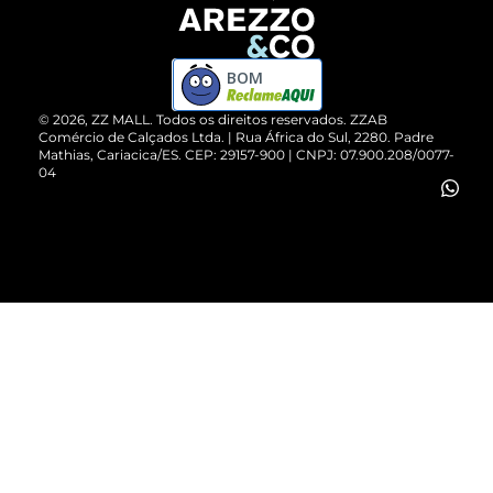
Devolução do Produto
ZZ MALL é confiável
Compre pelo WhatsApp
ZZPay
BOM
Cartão Presente
©
2026
, ZZ MALL. Todos os direitos reservados.
ZZAB
Comércio de Calçados Ltda. | Rua África do Sul, 2280. Padre
Mathias, Cariacica/ES. CEP: 29157-900 | CNPJ: 07.900.208/0077-
Vendas Corporativas
04