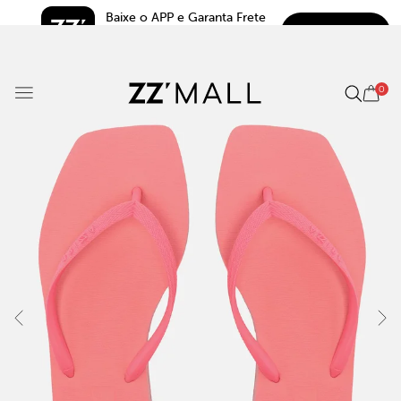
Baixe o APP e Garanta Frete 
BAIXAR
Grátis*
5.0
0