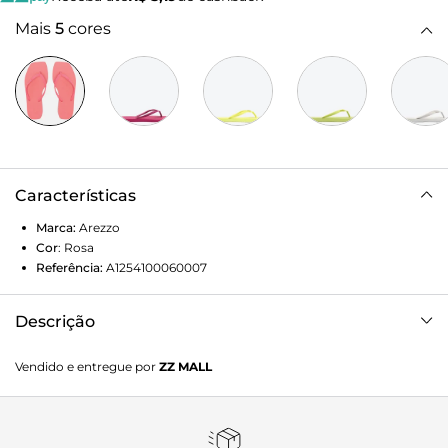
Mais
5
cores
Características
Marca:
Arezzo
Cor
:
Rosa
Referência:
A1254100060007
Descrição
Chinelo de dedo preto em plástico injetado. O modelo tem
Vendido e entregue por
ZZ MALL
sola rasteira flat emborrachada e palmilha texturizada da
cor do chinelo. De bico quadrado, traz tiras finas injetadas,
dividindo os dedos, texturizadas e com aplicação de
inscrição metálica em alto-relevo do nome da marca em