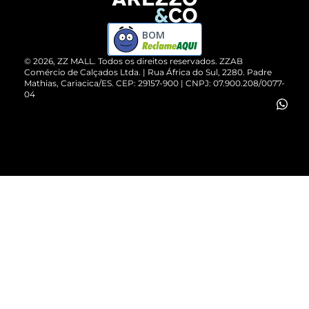
Devolução do Produto
ZZ MALL é confiável
Compre pelo WhatsApp
ZZPay
BOM
Cartão Presente
©
2026
, ZZ MALL. Todos os direitos reservados.
ZZAB
Comércio de Calçados Ltda. | Rua África do Sul, 2280. Padre
Mathias, Cariacica/ES. CEP: 29157-900 | CNPJ: 07.900.208/0077-
Vendas Corporativas
04