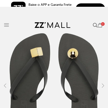
Baixe o APP e Garanta Frete 
BAIXAR
Grátis*
5.0
0