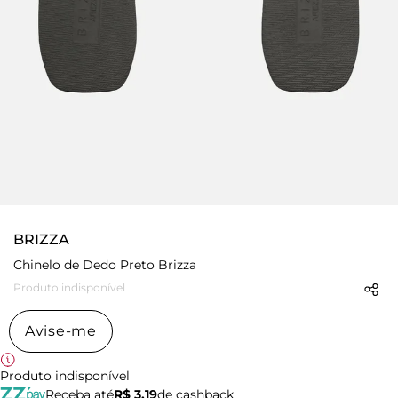
BRIZZA
Chinelo de Dedo Preto Brizza
Produto indisponível
Avise-me
Produto indisponível
Receba até
R$ 3,19
de cashback