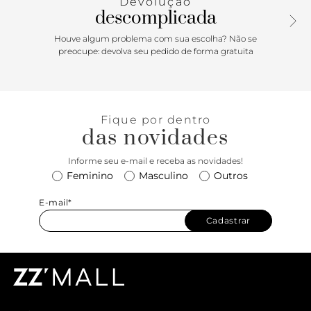
Devolução
descomplicada
Houve algum problema com sua escolha? Não se
preocupe: devolva seu pedido de forma gratuita
Fique por dentro
das novidades
Informe seu e-mail e receba as novidades!
Feminino
Masculino
Outros
E-mail*
Cadastrar