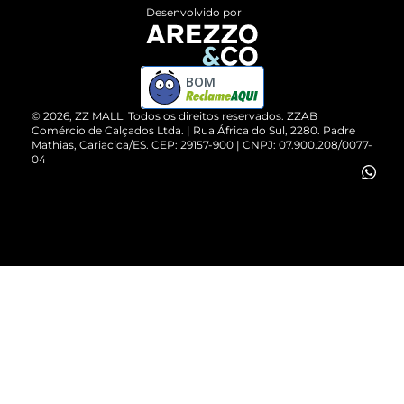
Entrega
ZZ Influ
Desenvolvido por
Devolução do Produto
ZZ MALL é confiável
Compre pelo WhatsApp
ZZPay
BOM
Cartão Presente
©
2026
, ZZ MALL. Todos os direitos reservados.
ZZAB
Comércio de Calçados Ltda. | Rua África do Sul, 2280. Padre
Mathias, Cariacica/ES. CEP: 29157-900 | CNPJ: 07.900.208/0077-
Vendas Corporativas
04