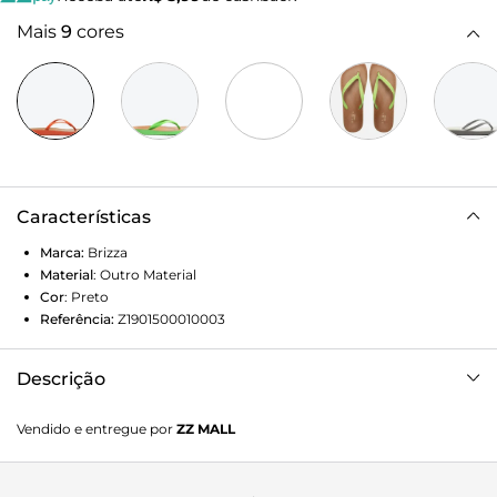
Mais
9
cores
Características
Marca:
Brizza
Material
:
Outro Material
Cor
:
Preto
Referência:
Z1901500010003
Descrição
Chinelo de dedo preto. O modelo tem sola rasteira flat
Vendido e entregue por
ZZ MALL
injetada de PVC e palmilha lisa marrom. De bico redondo,
traz tiras finas injetadas, dividindo os dedos, e com
inscrição do nome da marca em uma delas. Aberto, o