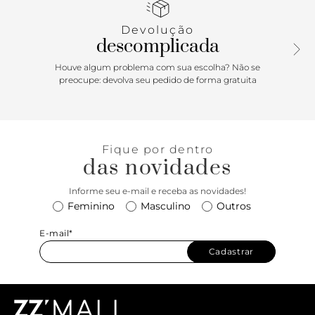
chinelo de dedo exibe todo o pé.
Devolução
descomplicada
Houve algum problema com sua escolha? Não se
preocupe: devolva seu pedido de forma gratuita
Fique por dentro
das novidades
Informe seu e-mail e receba as novidades!
Feminino
Masculino
Outros
E-mail*
Cadastrar