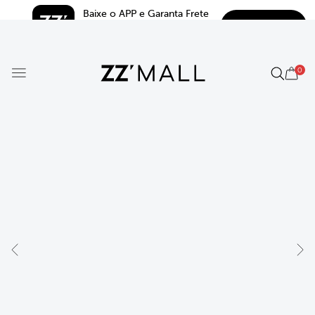
Baixe o APP e Garanta Frete 
BAIXAR
Grátis*
5.0
0