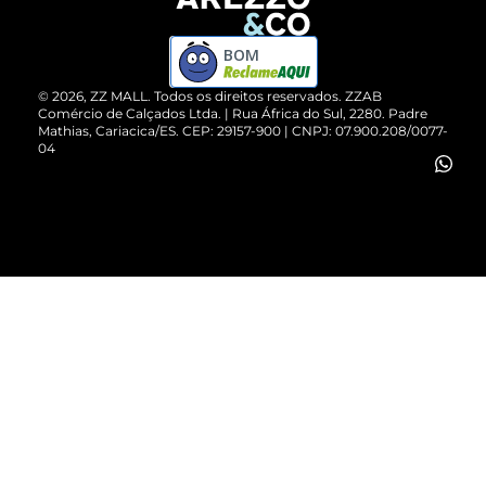
Devolução do Produto
ZZ MALL é confiável
Compre pelo WhatsApp
ZZPay
BOM
Cartão Presente
©
2026
, ZZ MALL. Todos os direitos reservados.
ZZAB
Comércio de Calçados Ltda. | Rua África do Sul, 2280. Padre
Mathias, Cariacica/ES. CEP: 29157-900 | CNPJ: 07.900.208/0077-
Vendas Corporativas
04