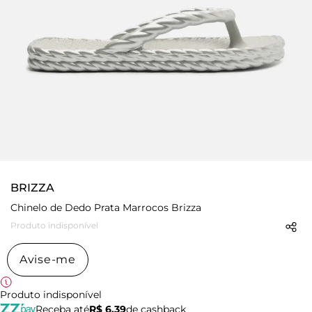
BRIZZA
Chinelo de Dedo Prata Marrocos Brizza
Produto indisponível
Avise-me
Produto indisponível
Receba até
R$ 6,39
de cashback