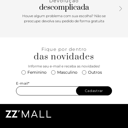
Devolução
descomplicada
Houve algum problema com sua escolha? Não se
preocupe: devolva seu pedido de forma gratuita
Fique por dentro
das novidades
Informe seu e-mail e receba as novidades!
Feminino
Masculino
Outros
E-mail*
Cadastrar