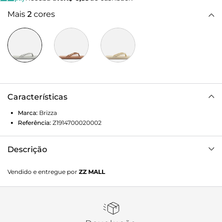
Mais
2
cores
Características
Marca:
Brizza
Referência:
Z1914700020002
Descrição
Chinelo de dedo prata em EVA. O modelo tem sola rasteira
Vendido e entregue por
ZZ MALL
flat, com formato que imita tiras de cordão torcido, e
palmilha texturizada. De bico redondo, traz tiras largas,
também em forma de cordão torcido e dividindo os dedos.
Aberto, o chinelo de dedo exibe todo o pé.