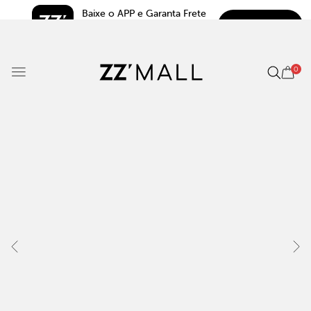
Baixe o APP e Garanta Frete 
BAIXAR
Grátis*
5.0
0