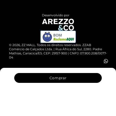
Central de Atendimento
Políticas de Privacidade
Entrega
ZZ Influ
Desenvolvido por
Devolução do Produto
ZZ MALL é confiável
Compre pelo WhatsApp
ZZPay
BOM
Cartão Presente
©
2026
, ZZ MALL. Todos os direitos reservados.
ZZAB
Comércio de Calçados Ltda. | Rua África do Sul, 2280. Padre
Mathias, Cariacica/ES. CEP: 29157-900 | CNPJ: 07.900.208/0077-
Vendas Corporativas
04
Comprar