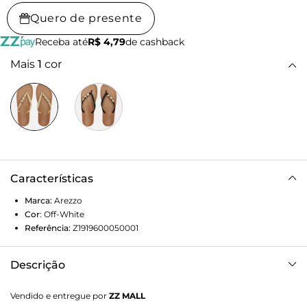
Quero de presente
Receba até
R$ 4,79
de cashback
Mais
1
cor
Características
Marca:
Arezzo
Cor
:
Off-White
Referência:
Z1919600050001
Descrição
Chinelo de dedo off white. O sapato tem sola rasteira flat
Vendido e entregue por
ZZ MALL
emborrachada e palmilha lisa em recouro marrom com