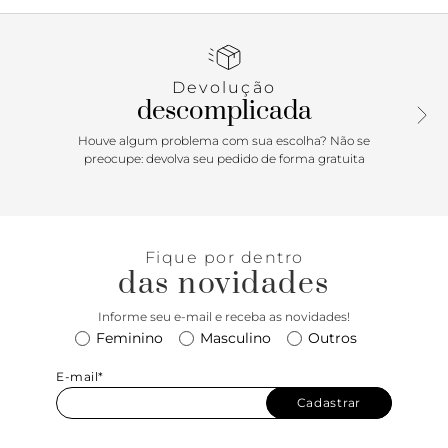
contorno em costura pesponto e nome da marca. Com
formato arredondado na ponta, traz tiras finas injetadas,
dividindo os dedos, com aplicações metálicas douradas em
forma de búzios em uma delas. Aberto, o chinelo de dedo
Devolução
exibe todo o pé.
descomplicada
Houve algum problema com sua escolha? Não se
preocupe: devolva seu pedido de forma gratuita
Fique por dentro
das novidades
Informe seu e-mail e receba as novidades!
Feminino
Masculino
Outros
E-mail*
Cadastrar