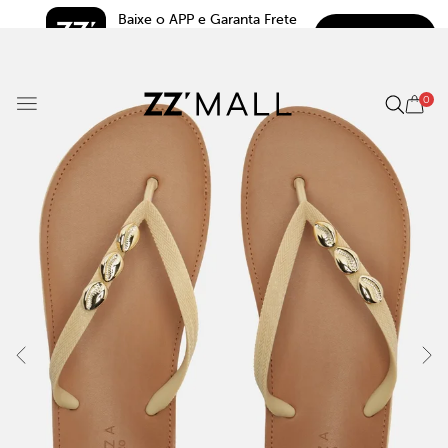
Baixe o APP e Garanta Frete 
BAIXAR
Grátis*
5.0
0