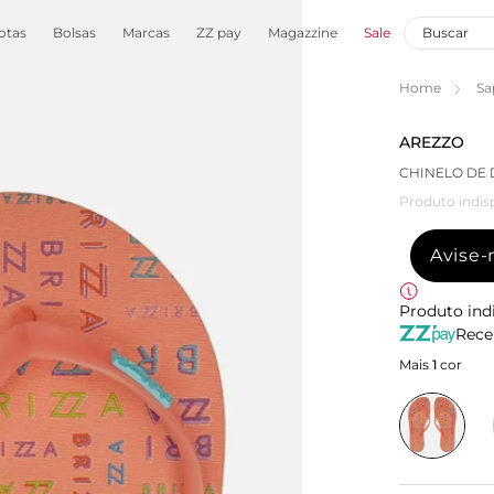
otas
Bolsas
Marcas
ZZ pay
Magazzine
Sale
Home
Sa
AREZZO
CHINELO DE 
Produto indis
Avise
Produto ind
Rece
Mais
1
cor