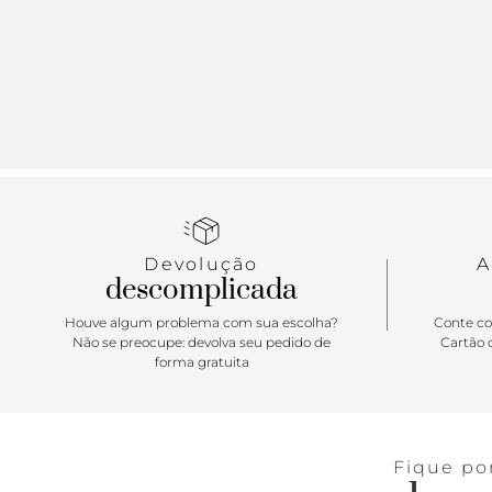
Devolução
A
descomplicada
Houve algum problema com sua escolha?
Conte co
Não se preocupe: devolva seu pedido de
Cartão d
forma gratuita
Fique po