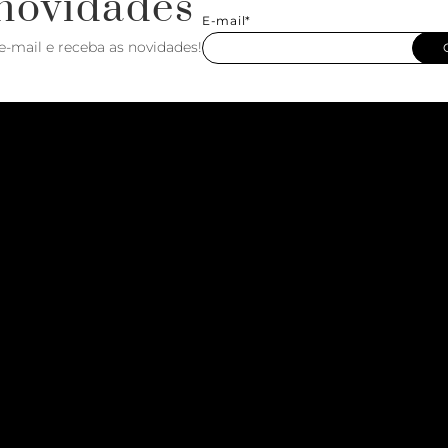
novidades
E-mail*
e-mail e receba as novidades!