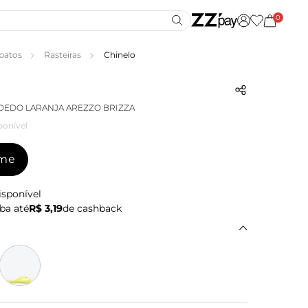
0
patos
Rasteiras
Chinelo
DEDO LARANJA AREZZO BRIZZA
ponível
-me
isponível
ba até
R$ 3,19
de cashback