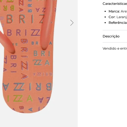
Característica
Marca:
Are
Cor
:
Laranj
Referência
Descrição
Chinelo de d
Vendido e ent
borracha e 
redondo, tra
do nome da 
Aberto, o ch