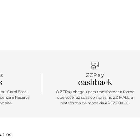
s
ZZPay
s
cashback
ri, Carol Bassi,
O ZZPay chegou para transformar a forma
icenza e Reserva
que você faz suas compras no ZZ MALL, a
o site
plataforma de moda da AREZZO&CO.
utros