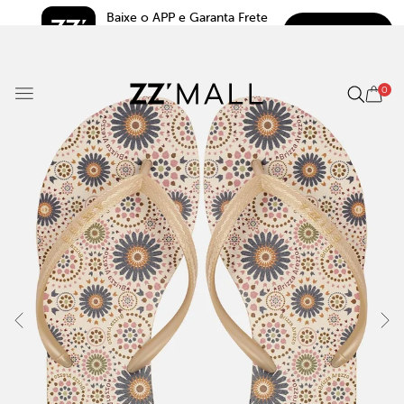
Baixe o APP e Garanta Frete 
BAIXAR
Grátis*
5.0
0