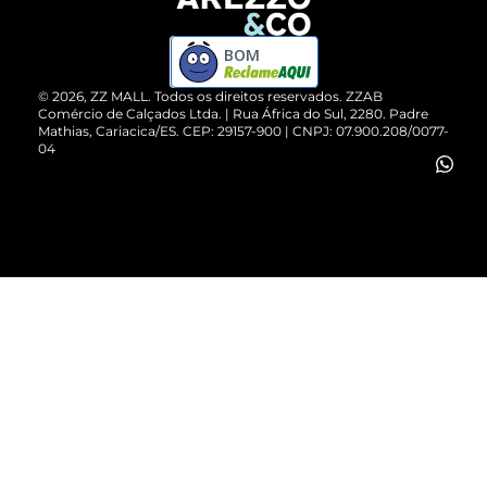
Devolução do Produto
ZZ MALL é confiável
Compre pelo WhatsApp
ZZPay
BOM
Cartão Presente
©
2026
, ZZ MALL. Todos os direitos reservados.
ZZAB
Comércio de Calçados Ltda. | Rua África do Sul, 2280. Padre
Mathias, Cariacica/ES. CEP: 29157-900 | CNPJ: 07.900.208/0077-
Vendas Corporativas
04