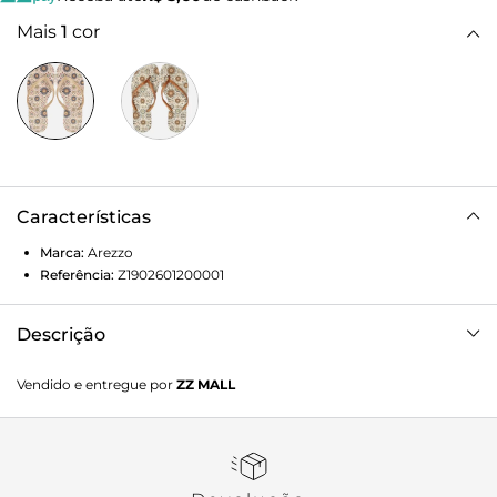
Mais
1
cor
Características
Marca:
Arezzo
Referência:
Z1902601200001
Descrição
Chinelo de dedo branco, dourado e colorido. O chinelo tem
Vendido e entregue por
ZZ MALL
sola flat emborrachada e palmilha texturizada com
estampa inspirada em mosaicos marroquinos. Com
formato arredondado na ponta, traz tiras finas injetadas,
dividindo os dedos, e com aplicação Brizza em uma delas.
Aberto, o chinelo de dedo exibe todo o pé.