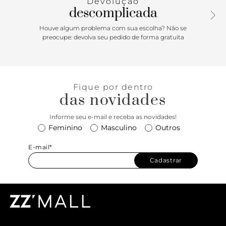
Devolução
descomplicada
Houve algum problema com sua escolha? Não se
preocupe: devolva seu pedido de forma gratuita
Fique por dentro
das novidades
Informe seu e-mail e receba as novidades!
Feminino
Masculino
Outros
E-mail*
Cadastrar