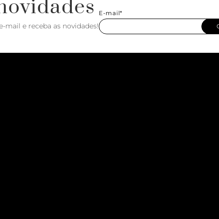
novidades
E-mail*
e-mail e receba as novidades!