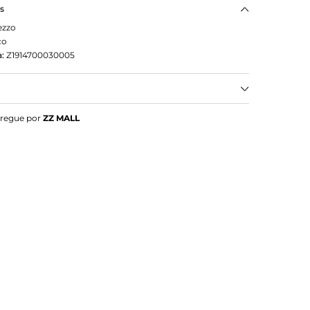
as
ezzo
co
:
Z1914700030005
ezzo de Dedo Branco Marrocos Brizza
tregue por
ZZ MALL