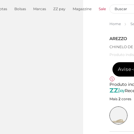
otas
Bolsas
Marcas
ZZ pay
Magazzine
Sale
Home
S
AREZZO
CHINELO DE
Produto indis
Avise
Produto ind
Rece
Mais
2
cores