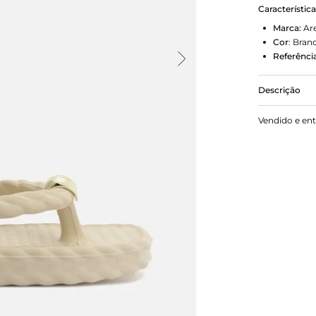
Característic
Marca:
Ar
Cor
:
Bran
Referência
Descrição
Chinelo Ar
Vendido e en