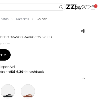
0
apatos
Rasteiras
Chinelo
 DEDO BRANCO MARROCOS BRIZZA
ponível
-me
isponível
ba até
R$ 6,39
de cashback