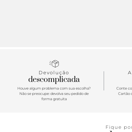
Devolução
A
descomplicada
Houve algum problema com sua escolha?
Conte co
Não se preocupe: devolva seu pedido de
Cartão d
forma gratuita
Fique po