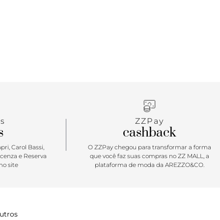
s
ZZPay
s
cashback
ri, Carol Bassi,
O ZZPay chegou para transformar a forma
icenza e Reserva
que você faz suas compras no ZZ MALL, a
o site
plataforma de moda da AREZZO&CO.
utros