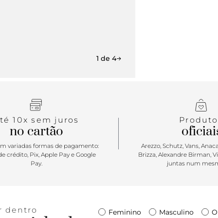
1 de 4
té 10x sem juros
Produto
no cartão
oficiai
m variadas formas de pagamento:
Arezzo, Schutz, Vans, Anacap
e crédito, Pix, Apple Pay e Google
Brizza, Alexandre Birman, V
Pay.
juntas num mesm
r dentro
Feminino
Masculino
O