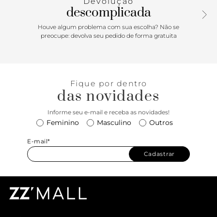
Devolução
descomplicada
Houve algum problema com sua escolha? Não se
preocupe: devolva seu pedido de forma gratuita
Fique por dentro
das novidades
Informe seu e-mail e receba as novidades!
Feminino
Masculino
Outros
E-mail*
Cadastrar