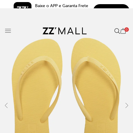
Baixe o APP e Garanta Frete 
BAIXAR
Grátis*
5.0
0