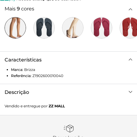
Mais
9
cores
Características
Marca:
Brizza
Referência:
Z1902600010040
Descrição
Chinelo de dedo amarelo. O modelo tem sola rasteira flat
Vendido e entregue por
ZZ MALL
em borracha e palmilha texturizada. De bico redondo, traz
tiras finas injetadas, dividindo os dedos, e com inscrição do
nome da marca em uma delas. Aberto, o chinelo de dedo
exibe todo o pé.