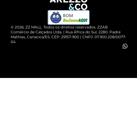
Devolução do Produto
ZZ MALL é confiável
Compre pelo WhatsApp
ZZPay
BOM
Cartão Presente
©
2026
, ZZ MALL. Todos os direitos reservados.
ZZAB
Comércio de Calçados Ltda. | Rua África do Sul, 2280. Padre
Mathias, Cariacica/ES. CEP: 29157-900 | CNPJ: 07.900.208/0077-
Vendas Corporativas
04