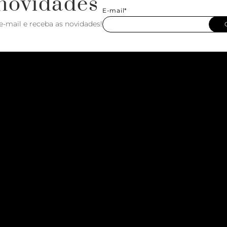
novidades
E-mail*
e-mail e receba as novidades!