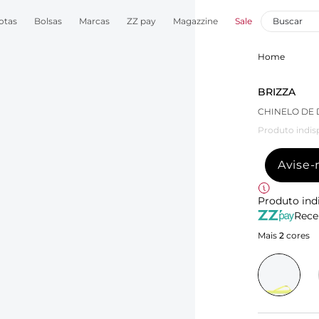
otas
Bolsas
Marcas
ZZ pay
Magazzine
Sale
Home
BRIZZA
CHINELO DE 
Produto indis
Avise
Produto ind
Rece
Mais
2
cores