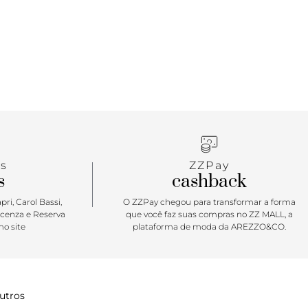
s
ZZPay
s
cashback
ri, Carol Bassi,
O ZZPay chegou para transformar a forma
icenza e Reserva
que você faz suas compras no ZZ MALL, a
o site
plataforma de moda da AREZZO&CO.
utros