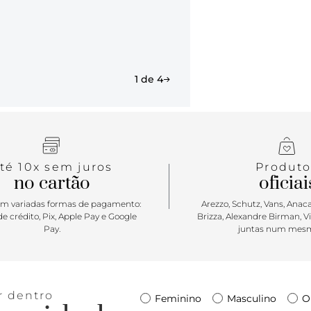
1 de 4
té 10x sem juros
Produto
no cartão
oficiai
m variadas formas de pagamento:
Arezzo, Schutz, Vans, Anacap
e crédito, Pix, Apple Pay e Google
Brizza, Alexandre Birman, V
Pay.
juntas num mesm
r dentro
Feminino
Masculino
O