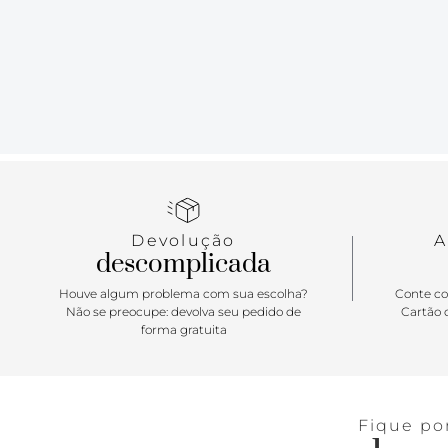
Devolução
A
descomplicada
Houve algum problema com sua escolha?
Conte co
Não se preocupe: devolva seu pedido de
Cartão d
forma gratuita
Fique po