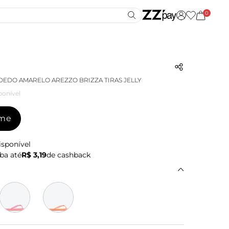
0
DEDO AMARELO AREZZO BRIZZA TIRAS JELLY
ponível
-me
isponível
ba até
R$ 3,19
de cashback