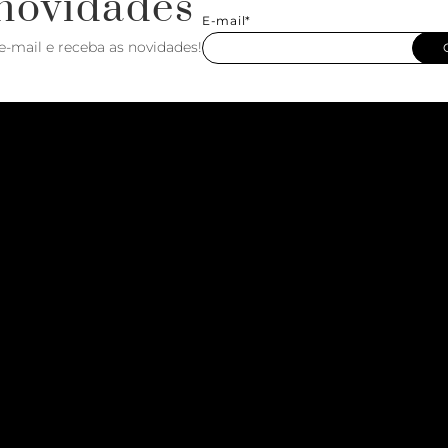
novidades
E-mail*
e-mail e receba as novidades!