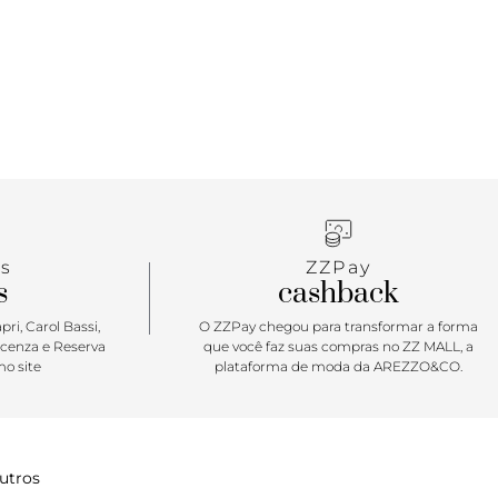
s
ZZPay
s
cashback
ri, Carol Bassi,
O ZZPay chegou para transformar a forma
icenza e Reserva
que você faz suas compras no ZZ MALL, a
o site
plataforma de moda da AREZZO&CO.
utros