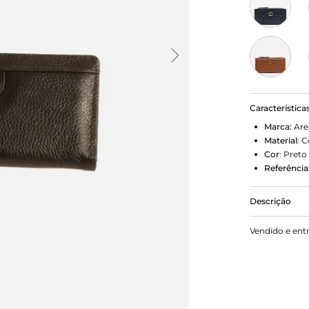
Característica
Marca:
Are
Material
:
C
Cor
:
Preto
Referência
Descrição
Carteira fe
Vendido e ent
formato ret
superior em 
com divisóri
superior e 