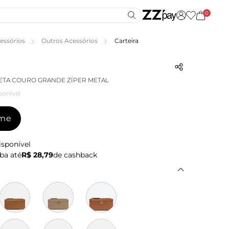
0
essórios
Outros Acessórios
Carteira
ETA COURO GRANDE ZÍPER METAL
ponível
-me
isponível
ba até
R$ 28,79
de cashback