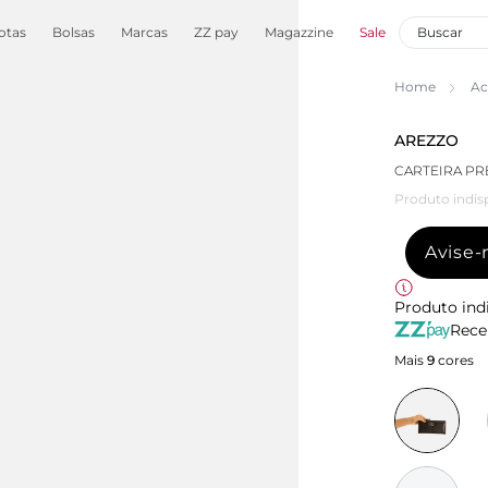
otas
Bolsas
Marcas
ZZ pay
Magazzine
Sale
Home
Ac
AREZZO
CARTEIRA PR
Produto indis
Avise
Produto ind
Rece
Mais
9
cores