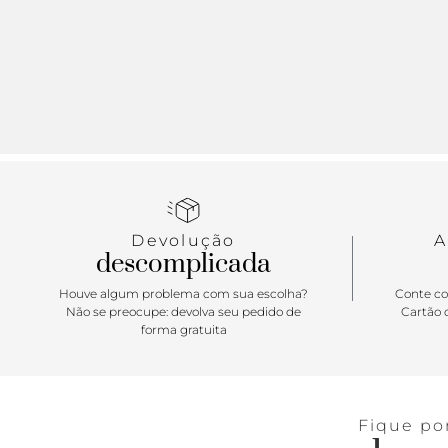
Devolução
A
descomplicada
Houve algum problema com sua escolha?
Conte co
Não se preocupe: devolva seu pedido de
Cartão d
forma gratuita
Fique po